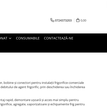
0724373203
0,00
ONAT
CONSUMABILE
CONTACTEAZĂ-NE
 bobine și conectori pentru instalații frigorifice comerciale
 debitului de agent frigorific, prin deschiderea sau închiderea
ntaj rapid, demontare ușoară și acces mai simplu pentru
 frigorifice, agregate, vaporizatoare și echipamente frig pentru