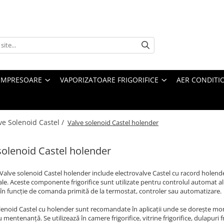
MPRESOARE
VAPORIZATOARE FRIGORIFICE
AER CONDITI
ve Solenoid Castel /
Valve solenoid Castel holender
solenoid Castel holender
Valve solenoid Castel holender include electrovalve Castel cu racord holender,
iale. Aceste componente frigorifice sunt utilizate pentru controlul automat al
i în funcție de comanda primită de la termostat, controler sau automatizare.
lenoid Castel cu holender sunt recomandate în aplicații unde se dorește mo
u mentenanță. Se utilizează în camere frigorifice, vitrine frigorifice, dulapuri