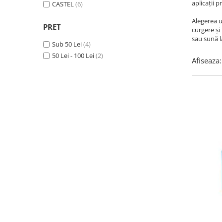
REZISTENTE DIGIVRARE
aplicații p
CASTEL
(6)
VAPORIZATOARE LU-VE
Compresoare Cubigel R134a
Compresoare Cubigel R404a
REZISTENTE SILICONICE
Alegerea u
PRET
curgere și
Compresoare Jiaxipera
Uleiuri
sau sună l
Sub 50 Lei
(4)
Ventilatoare
50 Lei - 100 Lei
(2)
Afiseaza:
Ventilatoare EbmPapst
Ventilatoare WEIGUANG
Ventilatoare turbina
VENTILATOARE AXIALE