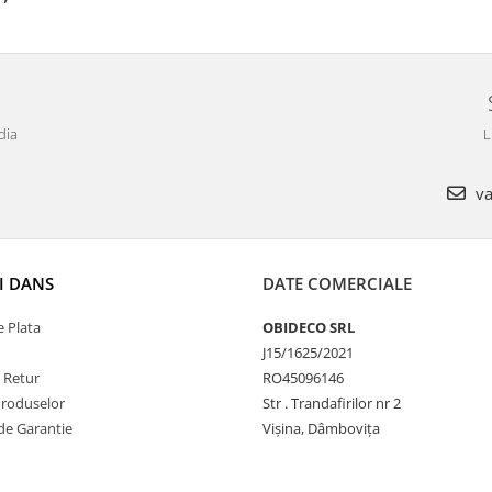
dia
L
va
I DANS
DATE COMERCIALE
 Plata
OBIDECO SRL
J15/1625/2021
e Retur
RO45096146
Produselor
Str . Trandafirilor nr 2
de Garantie
Vișina, Dâmbovița