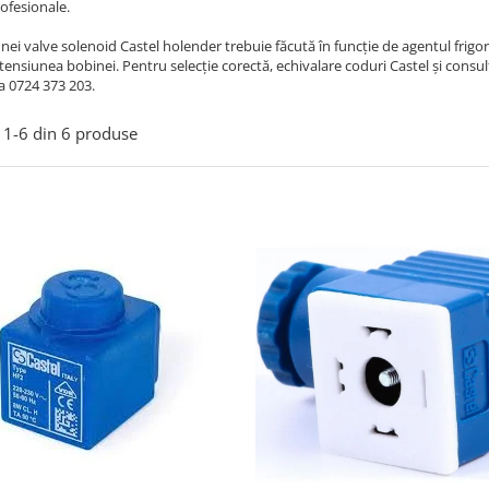
rofesionale.
nei valve solenoid Castel holender trebuie făcută în funcție de agentul frigori
 tensiunea bobinei. Pentru selecție corectă, echivalare coduri Castel și co
a 0724 373 203.
1-
6
din
6
produse