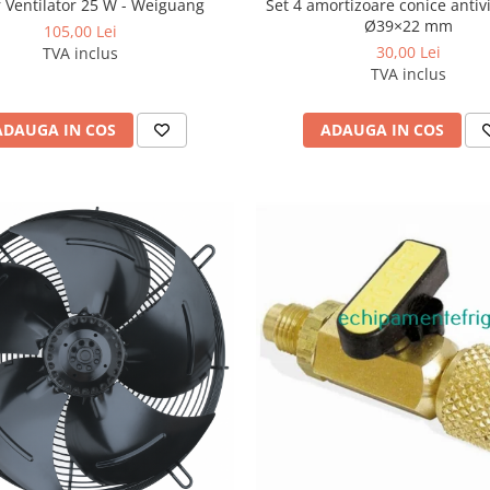
Set 4 amortizoare conice antiv
 Ventilator 25 W - Weiguang
Ø39×22 mm
105,00 Lei
30,00 Lei
TVA inclus
TVA inclus
ADAUGA IN COS
ADAUGA IN COS