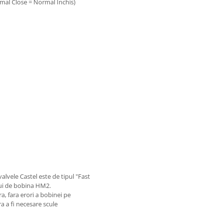
rmal Close = Normal Inchis)
alvele Castel este de tipul "Fast
lui de bobina HM2.
, fara erori a bobinei pe
a a fi necesare scule