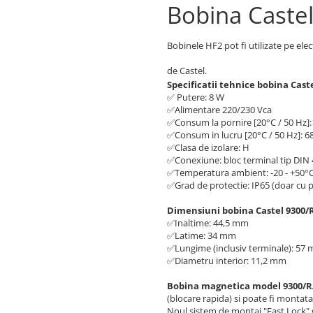
Bobina Caste
Bobinele HF2 pot fi utilizate pe el
de Castel.
Specificatii tehnice bobina Cast
✅ Putere: 8 W
✅Alimentare 220/230 Vca
✅Consum la pornire [20°C / 50 Hz]
✅Consum in lucru [20°C / 50 Hz]: 
✅Clasa de izolare: H
✅Conexiune: bloc terminal tip DIN
✅Temperatura ambient: -20 - +50°
✅Grad de protectie: IP65 (doar cu 
Dimensiuni bobina Castel 9300/
✅Inaltime: 44,5 mm
✅Latime: 34 mm
✅Lungime (inclusiv terminale): 57
✅Diametru interior: 11,2 mm
Bobina magnetica model 9300/R
(blocare rapida) si poate fi montat
Noul sistem de montaj "Fast Lock" g