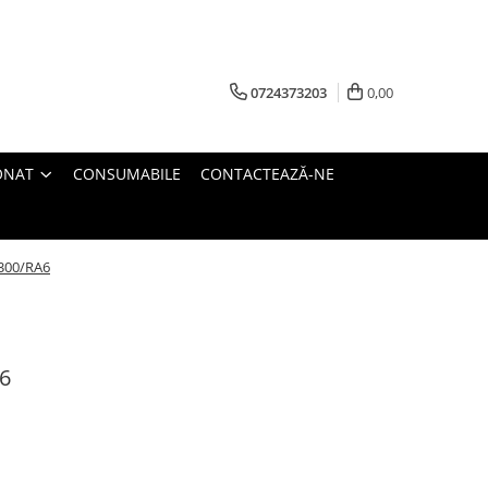
0724373203
0,00
ONAT
CONSUMABILE
CONTACTEAZĂ-NE
9300/RA6
A6