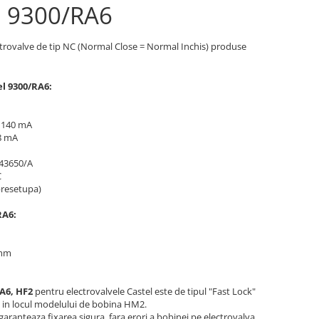
l 9300/RA6
ectrovalve de tip NC (Normal Close = Normal Inchis) produse
el 9300/RA6:
: 140 mA
68 mA
 43650/A
C
presetupa)
RA6:
 mm
A6, HF2
pentru electrovalvele Castel este de tipul "Fast Lock"
a in locul modelului de bobina HM2.
aranteaza fixarea sigura, fara erori a bobinei pe electrovalva,