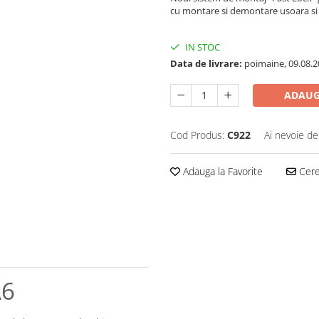
cu montare si demontare usoara si r
IN STOC
Data de livrare:
poimaine, 09.08.2
ADAUG
Cod Produs:
C922
Ai nevoie de
Adauga la Favorite
Cere 
A6