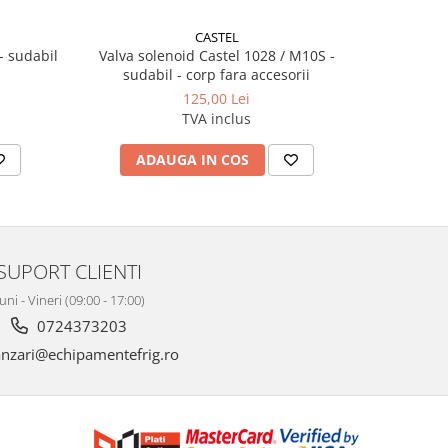
CASTEL
- sudabil
Valva solenoid Castel 1028 / M10S -
Valva solen
sudabil - corp fara accesorii
125,00 Lei
TVA inclus
ADAUGA IN COS
AD
SUPORT CLIENTI
uni - Vineri (09:00 - 17:00)
0724373203
nzari@echipamentefrig.ro