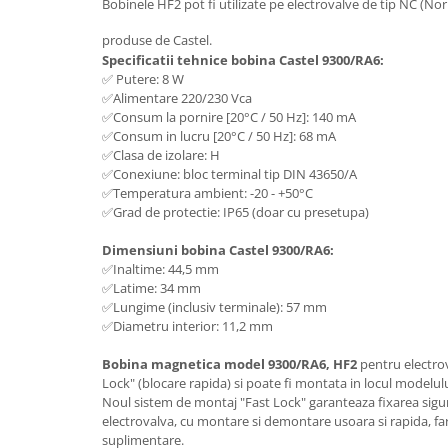
Bobinele HF2 pot fi utilizate pe electrovalve de tip NC (No
produse de Castel.
Specificatii tehnice bobina Castel 9300/RA6:
✅ Putere: 8 W
✅Alimentare 220/230 Vca
✅Consum la pornire [20°C / 50 Hz]: 140 mA
✅Consum in lucru [20°C / 50 Hz]: 68 mA
✅Clasa de izolare: H
✅Conexiune: bloc terminal tip DIN 43650/A
✅Temperatura ambient: -20 - +50°C
✅Grad de protectie: IP65 (doar cu presetupa)
Dimensiuni bobina Castel 9300/RA6:
✅Inaltime: 44,5 mm
✅Latime: 34 mm
✅Lungime (inclusiv terminale): 57 mm
✅Diametru interior: 11,2 mm
Bobina magnetica model 9300/RA6, HF2
pentru electrov
Lock" (blocare rapida) si poate fi montata in locul modelu
Noul sistem de montaj "Fast Lock" garanteaza fixarea sigura
electrovalva, cu montare si demontare usoara si rapida, far
suplimentare.