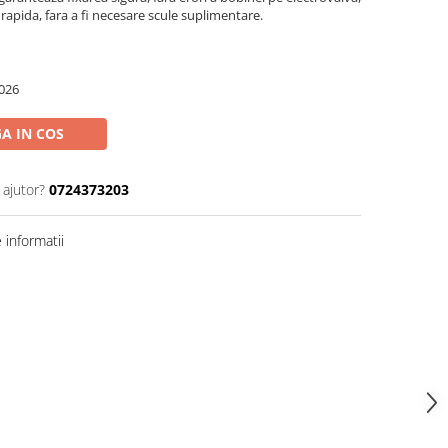
apida, fara a fi necesare scule suplimentare.
026
A IN COS
 ajutor?
0724373203
informatii