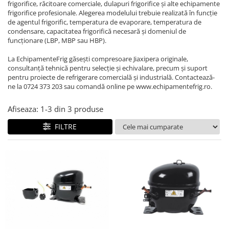
REZISTENTE DIGIVRARE
frigorifice, răcitoare comerciale, dulapuri frigorifice și alte echipamente
VAPORIZATOARE LU-VE
Compresoare Cubigel R134a
frigorifice profesionale. Alegerea modelului trebuie realizată în funcție
Compresoare Cubigel R404a
REZISTENTE SILICONICE
de agentul frigorific, temperatura de evaporare, temperatura de
condensare, capacitatea frigorifică necesară și domeniul de
Compresoare Jiaxipera
Uleiuri
funcționare (LBP, MBP sau HBP).
Ventilatoare
La EchipamenteFrig găsești compresoare Jiaxipera originale,
Ventilatoare EbmPapst
consultanță tehnică pentru selecție și echivalare, precum și suport
pentru proiecte de refrigerare comercială și industrială. Contactează-
Ventilatoare WEIGUANG
ne la 0724 373 203 sau comandă online pe www.echipamentefrig.ro.
Ventilatoare turbina
VENTILATOARE AXIALE
Afiseaza:
1-
3
din
3
produse
FILTRE