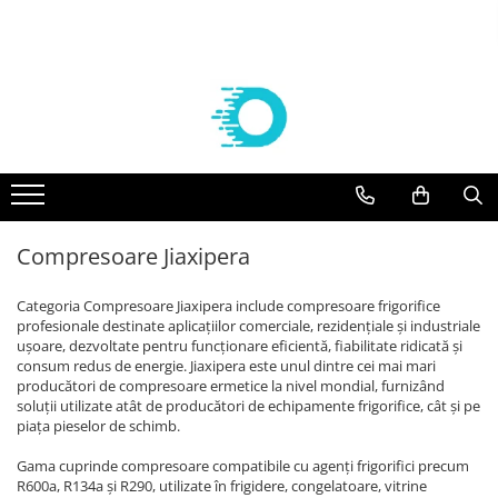
Componente frigorifice
Agregate
Compresoare
Vaporizatoare frigorifice
Aer conditionat
Controlere Dixell
Agregate Embraco
Compresoare Embraco
VAPORIZATOARE ECO-MODINE
Solutii curatare/igienizare
Filtre deshidratoare
AGREGATE EMBRACO R 134a
Compresoare frigorifice Embraco
Vaporizatoare ECO - Slim EVS
SUPORTI AER CONDITIONAT
R404A
AGREGATE EMBRACO R 404a
VAPORIZATOARE cubiceECO GCE/
FILTRE CASTEL
KITURI INSTALARE AER
Compresoare frigorifice Embraco
CTE PAS 6 REFRIGERARE
CONDITIONAT
Agregate Tecumseh
Valve Solenoid
R290
VAPORIZATOARE ECO cubice GCE
ACCESORII AER CONDITIONAT
AGREGATE TECUMSEH R 134a
Compresoare Jiaxipera
VALVE SOLENOID CASTEL
Compresoare Embraco R600a
PAS 8 REFRIGERARE/CONGELARE
AGREGATE TECUMSEH R 404a
APARATE AER CONDITIONAT
Valve Termostatice
Compresoare Embraco R134a
VAPORIZATOARE ECO cubiceGCE
Categoria Compresoare Jiaxipera include compresoare frigorifice
PAS 8.5 REFRIGERARE/ CONGELARE
Compresoare Tecumseh
VALVE TERMOSTATICE DANFOSS
profesionale destinate aplicațiilor comerciale, rezidențiale și industriale
VAPORIZATOARE ECO- pas 3
Cartuse si carcase
ușoare, dezvoltate pentru funcționare eficientă, fiabilitate ridicată și
Compresoare Tecumseh R134a
dubluflux GDE refrigerare
consum redus de energie. Jiaxipera este unul dintre cei mai mari
Compresoare Tecumseh R404A
CARTUSE DANFOSS
producători de compresoare ermetice la nivel mondial, furnizând
Vaporizatoare GUNAY
Compresoare Danfoss
soluții utilizate atât de producători de echipamente frigorifice, cât și pe
CARTUSE CASTEL
Vaporizatoare CUBICE GUNAY
piața pieselor de schimb.
Condensatoare
Compresoare Copeland
Vaporizatoare GUNAY DUBLU FLUX
Gama cuprinde compresoare compatibile cu agenți frigorifici precum
Racorduri absorbtie vibratii
Compresoare Cubigel
Vaporizatoare GUNAY UNGHIULARE
R600a, R134a și R290, utilizate în frigidere, congelatoare, vitrine