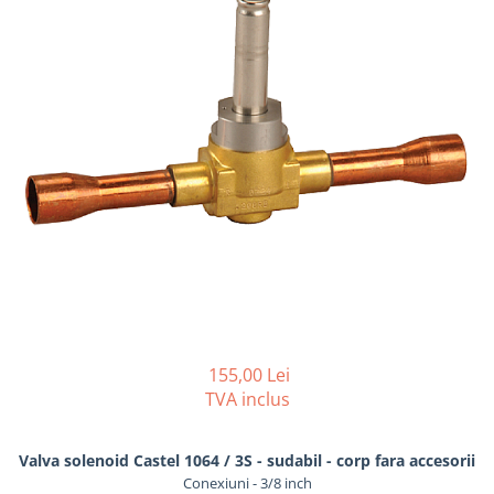
REZISTENTE DIGIVRARE
VAPORIZATOARE LU-VE
Compresoare Cubigel R134a
Compresoare Cubigel R404a
REZISTENTE SILICONICE
Compresoare Jiaxipera
Uleiuri
Ventilatoare
Ventilatoare EbmPapst
Ventilatoare WEIGUANG
Ventilatoare turbina
VENTILATOARE AXIALE
155,00 Lei
TVA inclus
Valva solenoid Castel 1064 / 3S - sudabil - corp fara accesorii
Conexiuni - 3/8 inch