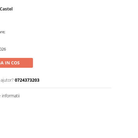
Castel
re;
026
A IN COS
 ajutor?
0724373203
informatii