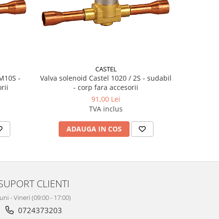
CASTEL
 M10S -
Valva solenoid Castel 1020 / 2S - sudabil
Valva solen
rii
- corp fara accesorii
91,00 Lei
TVA inclus
ADAUGA IN COS
AD
SUPORT CLIENTI
uni - Vineri (09:00 - 17:00)
0724373203