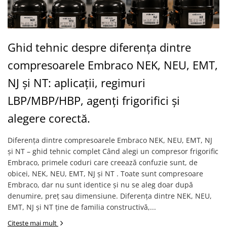
REZISTENTE DIGIVRARE
VAPORIZATOARE LU-VE
Compresoare Cubigel R134a
Compresoare Cubigel R404a
REZISTENTE SILICONICE
Compresoare Jiaxipera
Uleiuri
Ghid tehnic despre diferența dintre
Ventilatoare
compresoarele Embraco NEK, NEU, EMT,
Ventilatoare EbmPapst
Ventilatoare WEIGUANG
NJ și NT: aplicații, regimuri
Ventilatoare turbina
LBP/MBP/HBP, agenți frigorifici și
VENTILATOARE AXIALE
alegere corectă.
Diferența dintre compresoarele Embraco NEK, NEU, EMT, NJ
și NT – ghid tehnic complet Când alegi un compresor frigorific
Embraco, primele coduri care creează confuzie sunt, de
obicei, NEK, NEU, EMT, NJ și NT . Toate sunt compresoare
Embraco, dar nu sunt identice și nu se aleg doar după
denumire, preț sau dimensiune. Diferența dintre NEK, NEU,
EMT, NJ și NT ține de familia constructivă,...
Citeste mai mult