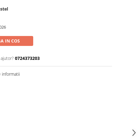
stel
026
A IN COS
 ajutor?
0724373203
informatii