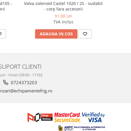
 M10S -
Valva solenoid Castel 1020 / 2S - sudabil
Valva solen
rii
- corp fara accesorii
91,00 Lei
TVA inclus
ADAUGA IN COS
AD
SUPORT CLIENTI
uni - Vineri (09:00 - 17:00)
0724373203
nzari@echipamentefrig.ro