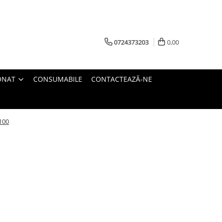
0724373203
0,00
ONAT
CONSUMABILE
CONTACTEAZĂ-NE
100