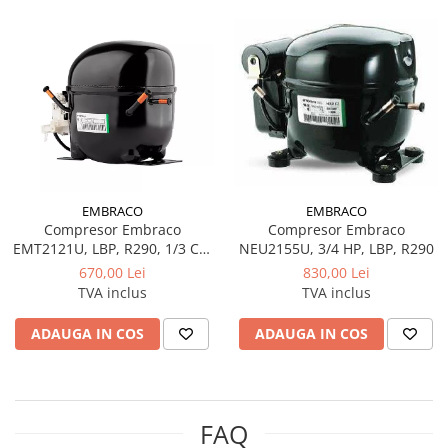
EMBRACO
EMBRACO
Compresor Embraco
Compresor Embraco
NEU2155U, 3/4 HP, LBP, R290
EMT2121U, LBP, R290, 1/3 CP,
268 W
830,00 Lei
670,00 Lei
TVA inclus
TVA inclus
ADAUGA IN COS
ADAUGA IN COS
FAQ