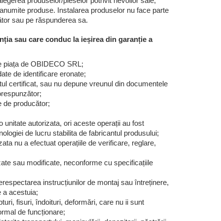
erea produselor/pieselor potrivit nevoilor sale,
r anumite produse. Instalarea produselor nu face parte
ător sau pe răspunderea sa.
ia sau care conduc la ieșirea din garanție a
 pe piața de OBIDECO SRL;
te de identificare eronate;
tul certificat, sau nu depune vreunul din documentele
orespunzător;
te de producător;
unitate autorizata, ori aceste operații au fost
ologiei de lucru stabilita de fabricantul produsului;
zata nu a efectuat operațiile de verificare, reglare,
te sau modificate, neconforme cu specificațiile
respectarea instrucțiunilor de montaj sau întreținere,
e a acestuia;
ri, fisuri, îndoituri, deformări, care nu ii sunt
normal de funcționare;