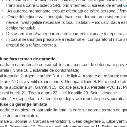
transmisa către Obideco SRL prin intermediul adresei de email
v
Asigurarea mentenanței trebuie efectuata de către personal / firma
Orice defecțiune va fi anunțata înainte de demontarea sistemului f
nevoie investigațiile necesare la locul instalării – inclusiv, daca 
echipamentului;
Dezasamblarea/sau repararea echipamentului poate începe cu aut
In cazul neanunțării prealabile a reclamației, cumpărătorul risca 
dreptul de a refuza cererea.
duse fara termen de garantie
cadrate ca materiale consumabile sau cu riscuri de deteriorare previz
rele (livrate cu Declaratie de conformitate):
ți frigorifici 2. Agenți curățire 3. Aliaj de lipit 4. Aparate de măsura
zare 7. Diuze ventil expansiune 8. Decapant lipire 9. Filtru deshidrator 
tune autoclima 14. Garnituri 15. Izolație țeava 16. Perdele PVC 17. Piu
ineti butelii 21. Țeava cupru 22. Ulei frigorific 23. Soluții detecție
ție: * Excepție fac rezistentele de degivrare montate pe evaporatoar
duse cu garanție
limitata
cadrate ca piese cu garanție limitata, la care se acorda termen de gara
tie de conformitate):
male 2. Bobine 3. Carcasa ventilator 4. Ceas degivrare 5. Elice ventil