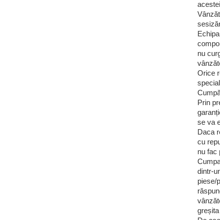
acestei
Vânzăto
sesizăr
Echipa
compone
nu curg
vânzăto
Orice r
special
Cumpără
Prin pr
garanți
se va 
Daca re
cu repu
nu fac 
Cumpara
dintr-u
piese/p
răspund
vânzăto
greșita