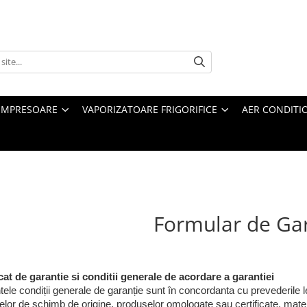
MPRESOARE
VAPORIZATOARE FRIGORIFICE
AER CONDITI
Formular de Ga
icat de garantie si conditii generale de acordare a garantiei
ele condiții generale de garanție sunt în concordanta cu prevederile leg
lor de schimb de origine, produselor omologate sau certificate, materi