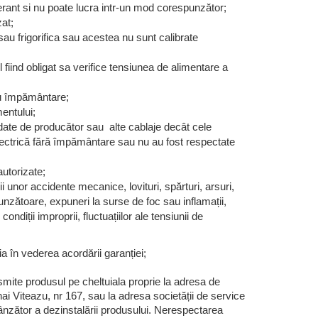
gerant si nu poate lucra intr-un mod corespunzător;
zat;
au frigorifica sau acestea nu sunt calibrate
 fiind obligat sa verifice tensiunea de alimentare a
cu împământare;
entului;
ndate de producător sau alte cablaje decât cele
electrică fără împământare sau nu au fost respectate
autorizate;
 unor accidente mecanice, lovituri, spărturi, arsuri,
punzătoare, expuneri la surse de foc sau inflamații,
ondiții improprii, fluctuațiilor ale tensiunii de
ia în vederea acordării garanției;
smite produsul pe cheltuiala proprie la adresa de
hai Viteazu, nr 167, sau la adresa societății de service
ânzător a dezinstalării produsului. Nerespectarea