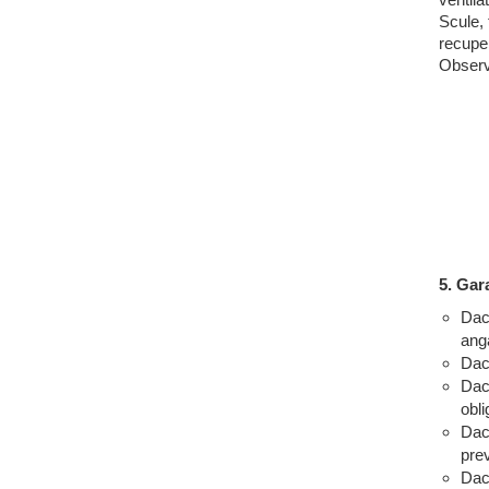
ventil
Scule, 
recuper
Observa
5. Gar
Dac
anga
Dac
Daca
obli
Daca
prev
Daca