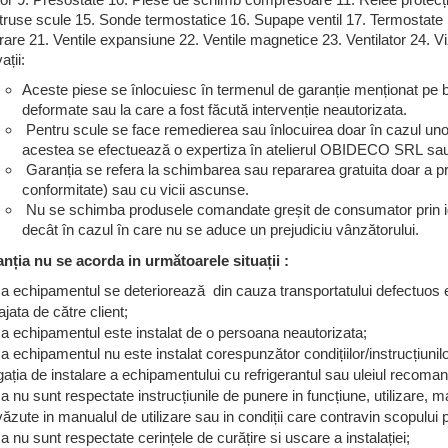
ator 9. Presostate 10. Piese de schimb compresoare 11. Relee protecț
truse scule 15. Sonde termostatice 16. Supape ventil 17. Termostate 
are 21. Ventile expansiune 22. Ventile magnetice 23. Ventilator 24. V
ții:
Aceste piese se înlocuiesc în termenul de garanție menționat pe ba
deformate sau la care a fost făcută intervenție neautorizata.
Pentru scule se face remedierea sau înlocuirea doar în cazul unor
acestea se efectuează o expertiza în atelierul OBIDECO SRL sau l
Garanția se refera la schimbarea sau repararea gratuita doar a pr
conformitate) sau cu vicii ascunse.
Nu se schimba produsele comandate greșit de consumator prin ide
decât în cazul în care nu se aduce un prejudiciu vânzătorului.
anția nu se acorda in următoarele situații :
a echipamentul se deteriorează din cauza transportatului defectuos ef
jata de către client;
a echipamentul este instalat de o persoana neautorizata;
 echipamentul nu este instalat corespunzător condițiilor/instrucțiunilor
gația de instalare a echipamentului cu refrigerantul sau uleiul recoman
 nu sunt respectate instrucțiunile de punere in funcțiune, utilizare, ma
ăzute in manualul de utilizare sau in condiții care contravin scopului
 nu sunt respectate cerințele de curățire si uscare a instalației;