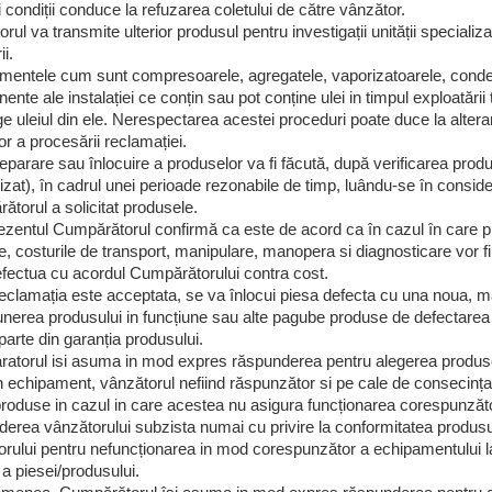
 condiții conduce la refuzarea coletului de către vânzător.
rul va transmite ulterior produsul pentru investigații unității speciali
ii.
mentele cum sunt compresoarele, agregatele, vaporizatoarele, conden
nte ale instalației ce conțin sau pot conține ulei in timpul exploatării t
e uleiul din ele. Nerespectarea acestei proceduri poate duce la alterar
r a procesării reclamației.
eparare sau înlocuire a produselor va fi făcută, după verificarea produ
izat), în cadrul unei perioade rezonabile de timp, luându-se în consid
torul a solicitat produsele.
ezentul Cumpărătorul confirmă ca este de acord ca în cazul în care p
e, costurile de transport, manipulare, manopera si diagnosticare vor f
efectua cu acordul Cumpărătorului contra cost.
clamația este acceptata, se va înlocui piesa defecta cu una noua, ma
nerea produsului in funcțiune sau alte pagube produse de defectarea ins
parte din garanția produsului.
torul isi asuma in mod expres răspunderea pentru alegerea produselor
n echipament, vânzătorul nefiind răspunzător si pe cale de consecința 
roduse in cazul in care acestea nu asigura funcționarea corespunzăto
erea vânzătorului subzista numai cu privire la conformitatea produsulu
rului pentru nefuncționarea in mod corespunzător a echipamentului la 
 a piesei/produsului.