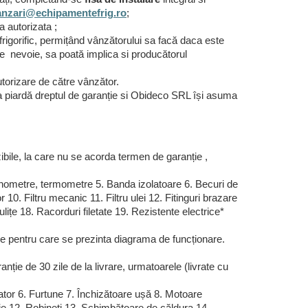
anzari@echipamentefrig.ro
;
 autorizata ;
rigorific, permițând vânzătorului sa facă daca este
este nevoie, sa poată implica si producătorul
orizare de către vânzător.
sa piardă dreptul de garanție si Obideco SRL își asuma
ibile, la care nu se acorda termen de garanție ,
: manometre, termometre 5. Banda izolatoare 6. Becuri de
10. Filtru mecanic 11. Filtru ulei 12. Fitinguri brazare
lițe 18. Racorduri filetate 19. Rezistente electrice*
e pentru care se prezinta diagrama de funcționare.
nție de 30 zile de la livrare, urmatoarele (livrate cu
ator 6. Furtune 7. Închizătoare ușă 8. Motoare