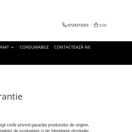
0724373203
0,00
ONAT
CONSUMABILE
CONTACTEAZĂ-NE
rantie
ii civile privind garanția produselor de origine,
alelor de exploatare si de întreținere destinate