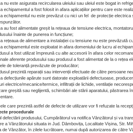
 nu este asigurata recircularea uleiului sau uleiul este bogat in refri
 echipamentul a fost folosit in afara aplicațiilor pentru care este reali
 echipamentul nu este prevăzut cu nici un fel de protecție electrica s
espunzător.
 au fost alimentate greșit la rețeaua de tensiune electrica, montatorul
usului înainte de punerea in funcțiune;
a rețeaua de alimentare a instalației cu tensiune nu este prevăzută 
a echipamentul este exploatat in afara domeniului de lucru al echipam
usul a fost utilizat împreună cu alte accesorii în afara celor recoma
inale aferente produsului sau produsul a fost alimentat de la o rețea 
tele de toleranță prevăzute de producător;
usul prezintă reparații sau intervenții efectuate de către persoane ne
 defecțiunile apărute sunt datorate exploatării defectuoase, producerii
ri electrice/mecanice/termice, infiltrații de lichide, ventilație necores
izare greșită sau neglijentă, schimbări ale stării aparatului, păstrarea în c
mentare.
le care prezintă astfel de defecte de utilizare vor fi refuzate la recepț
ecte procedurale
l defectării produsului, Cumpărătorul va notifica Vânzătorul și va tran
re a Vânzătorului situata in Jud. Dâmbovița, Localitate Vișina, Str. Mi
a de Vânzător, în zilele lucrătoare, numai după autorizarea de către V