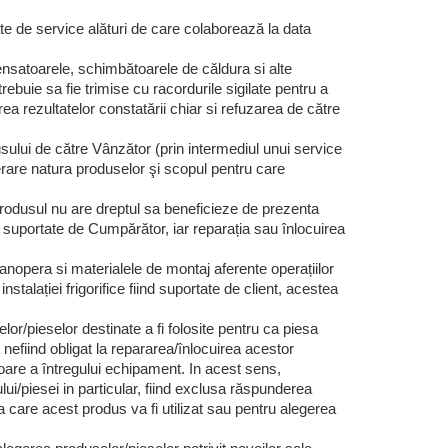
zate de service alături de care colaborează la data
satoarele, schimbătoarele de căldura si alte
rebuie sa fie trimise cu racordurile sigilate pentru a
ea rezultatelor constatării chiar si refuzarea de către
sului de către Vânzător (prin intermediul unui service
erare natura produselor şi scopul pentru care
rodusul nu are dreptul sa beneficieze de prezenta
i suportate de Cumpărător, iar reparația sau înlocuirea
nopera si materialele de montaj aferente operațiilor
talației frigorifice fiind suportate de client, acestea
/pieselor destinate a fi folosite pentru ca piesa
nefiind obligat la repararea/înlocuirea acestor
are a întregului echipament. In acest sens,
i/piesei in particular, fiind exclusa răspunderea
care acest produs va fi utilizat sau pentru alegerea