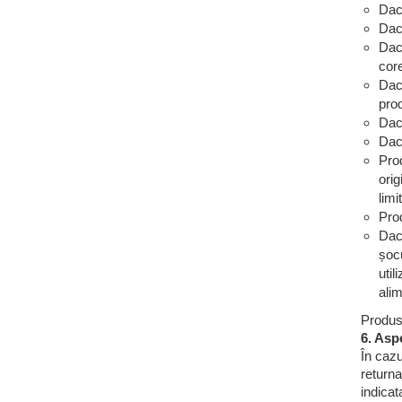
Daca
Daca
Daca
cor
Daca
prod
Dac
Dac
Prod
orig
limi
Prod
Daca
șocu
util
ali
Produse
6. Asp
În cazu
returna
indicat