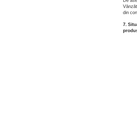
De ase
Vânzăto
din co
7. Sit
produs