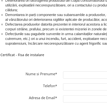
Deteriorarea ori distrugerea produsului din culpa consumatorului dato
utilizării, exploatării necorespunzătoare, ori a contactului cu pro
căldura;
Demontarea in parți componente sau subansamble a produselor, 
al vânzătorului ori deteriorarea sigiliilor aplicate de producător, a
Defectarea produselor datorita prezentei in interiorul acestora a lich
corpuri străine, prafului, precum si existentei mizeriei in zonele d
Defecțiunile sau pagubele survenite in urma calamitaților naturale(
cutremure, etc.) ori a unui incendiu, furt, accident, exploatare ne
supratensiuni, încărcare necorespunzătoare cu agent frigorific sau ul
Certificat - Fisa de instalare
Nume si Prenume*
Telefon*
Adresa de Email*