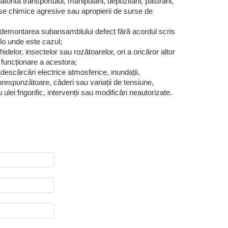
rita transportului, manipulării, depozitarii, păstrării,
duse chimice agresive sau apropierii de surse de
demontarea subansamblului defect fără acordul scris
colo unde este cazul;
idelor, insectelor sau rozătoarelor, ori a oricăror altor
e funcționare a acestora;
descărcări electrice atmosferice, inundații,
corespunzătoare, căderi sau variații de tensiune,
ei frigorific, intervenții sau modificări neautorizate.