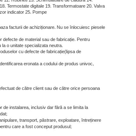
ie 12. Robineti 13. Schimbătoare de căldura 14.
18. Termostate digitale 19. Transformatoare 20. Valva
izor indicator 25. Pompe
za facturii de achiziționare. Nu se înlocuiesc piesele
 defecte de material sau de fabricație. Pentru
a o unitate specializata neutra.
oduselor cu defecte de fabricație(lipsa de
ntificarea eronata a codului de produs univoc,
ectuat de către client sau de către orice persoana
 de instalarea, inclusiv dar fără a se limita la
dat;
nipulare, transport, păstrare, exploatare, întreținere
 pentru care a fost conceput produsul;