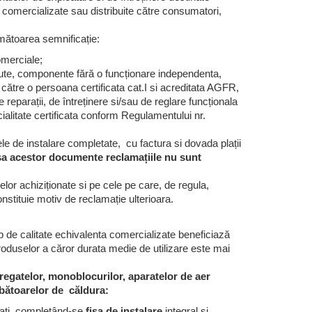
comercializate sau distribuite către consumatori,
rmătoarea semnificație:
omerciale;
te, componente fără o funcționare independenta,
către o persoana certificata cat.I si acreditata AGFR,
 reparații, de întreținere si/sau de reglare funcționala
cialitate certificata conform Regulamentului nr.
e de instalare completate, cu factura si dovada plații
sa acestor documente reclamațiile nu sunt
lor achiziționate si pe cele pe care, de regula,
tituie motiv de reclamație ulterioara.
 de calitate echivalenta comercializate beneficiază
produselor a căror durata medie de utilizare este mai
gregatelor, monoblocurilor, aparatelor de aer
mbătoarelor de căldura:
icați, completând-se
fisa de instalare
integral si