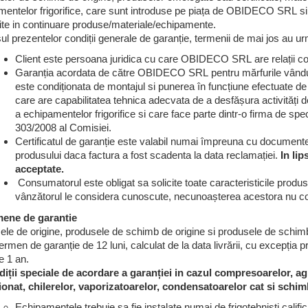
entelor frigorifice, care sunt introduse pe piața de OBIDECO SRL si 
te in continuare produse/materiale/echipamente.
ul prezentelor condiții generale de garanție, termenii de mai jos au u
Client este persoana juridica cu care OBIDECO SRL are relații c
Garanția acordata de către OBIDECO SRL pentru mărfurile vându
este condiționata de montajul si punerea în funcțiune efectuate de 
care are capabilitatea tehnica adecvata de a desfășura activități de
a echipamentelor frigorifice si care face parte dintr-o firma de spe
303/2008 al Comisiei.
Certificatul de garanție este valabil numai împreuna cu documentel
produsului daca factura a fost scadenta la data reclamației.
In lip
acceptate.
Consumatorul este obligat sa solicite toate caracteristicile produse
vânzătorul le considera cunoscute, necunoașterea acestora nu cons
mene de garantie
le de origine, produsele de schimb de origine si produsele de schimb
ermen de garanție de 12 luni, calculat de la data livrării, cu excepția 
e 1 an.
diții speciale de acordare a garanției in cazul compresoarelor, a
ionat, chilerelor, vaporizatoarelor, condensatoarelor cat si schi
Echipamentele trebuie sa fie instalate numai de frigotehniști calif