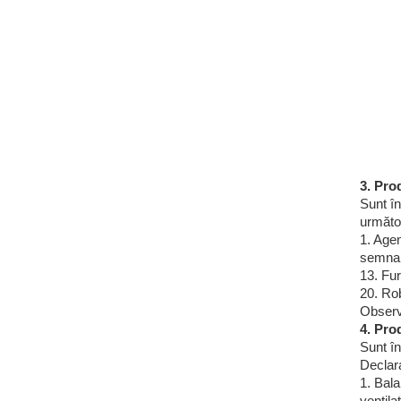
3. Pro
Sunt în
următoa
1. Agen
semnali
13. Fur
20. Rob
Observa
4. Pro
Sunt în
Declara
1. Bala