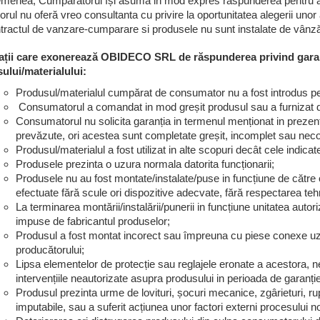
menea, Cumpărătorul își asuma in mod expres răspunderea pentru aleg
rul nu oferă vreo consultanta cu privire la oportunitatea alegerii uno
ntractul de vanzare-cumparare si produsele nu sunt instalate de vânz
uații care exonerează OBIDECO SRL de răspunderea privind garanț
ului/materialului:
Produsul/materialul cumpărat de consumator nu a fost introdus
Consumatorul a comandat in mod greșit produsul sau a furnizat da
Consumatorul nu solicita garanția in termenul menționat in prezen
prevăzute, ori acestea sunt completate greșit, incomplet sau nec
Produsul/materialul a fost utilizat in alte scopuri decât cele indica
Produsele prezinta o uzura normala datorita funcționarii;
Produsele nu au fost montate/instalate/puse in funcțiune de către o 
efectuate fără scule ori dispozitive adecvate, fără respectarea tehn
La terminarea montării/instalării/punerii in funcțiune unitatea autori
impuse de fabricantul produselor;
Produsul a fost montat incorect sau împreuna cu piese conexe uza
producătorului;
Lipsa elementelor de protecție sau reglajele eronate a acestora, ne
intervențiile neautorizate asupra produsului in perioada de garanți
Produsul prezinta urme de lovituri, șocuri mecanice, zgârieturi, ruptu
imputabile, sau a suferit acțiunea unor factori externi procesului 