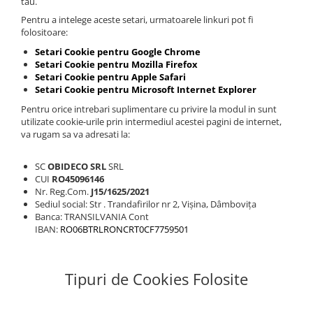
tau.
Pentru a intelege aceste setari, urmatoarele linkuri pot fi
folositoare:
Setari Cookie pentru Google Chrome
Setari Cookie pentru Mozilla Firefox
Setari Cookie pentru Apple Safari
Setari Cookie pentru Microsoft Internet Explorer
Pentru orice intrebari suplimentare cu privire la modul in sunt
utilizate cookie-urile prin intermediul acestei pagini de internet,
va rugam sa va adresati la:
SC
OBIDECO SRL
SRL
CUI
RO45096146
Nr. Reg.Com.
J15/1625/2021
Sediul social: Str . Trandafirilor nr 2, Vișina, Dâmbovița
Banca: TRANSILVANIA Cont
IBAN:
RO06BTRLRONCRT0CF7759501
Tipuri de Cookies Folosite