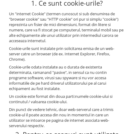
1. Ce sunt cookie-urile?
REZISTENTE DIGIVRARE
VAPORIZATOARE LU-VE
Compresoare Cubigel R134a
Compresoare Cubigel R404a
REZISTENTE SILICONICE
Un "internet Cookie" (termen cunoscut si sub denumirea de
Compresoare Jiaxipera
Uleiuri
"browser cookie" sau "HTTP cookie" ori pur si simplu "cookie")
reprezinta un fisier de mici dimensiuni, format din litere si
Ventilatoare
numere, care va fi stocat pe computerul, terminalul mobil sau pe
alte echipamente ale unui utilizator prin intermediul carora se
Ventilatoare EbmPapst
acceseaza internetul.
Ventilatoare WEIGUANG
Cookie-urile sunt instalate prin solicitarea emisa de un web-
Ventilatoare turbina
server catre un browser (de ex. Internet Explorer, Firefox,
Chrome).
VENTILATOARE AXIALE
Cookie-urile odata instalate au o durata de existenta
determinata, ramanand "pasive", in sensul ca nu contin
programe software, virusi sau spyware si nu vor accesa
informatiile de pe hard driverul utilizatorului pe al carui
echipament au fost instalate.
Un cookie este format din doua parti:numele cookie-ului si
continutul / valoarea cookie-ului.
Din punct de vedere tehnic, doar web-serverul care a trimis
cookie-ul il poate accesa din nou in momentul in care un
utilizator se intoarce pe pagina de internet asociata web-
serverului respectiv.