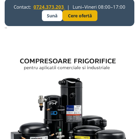
Contact:
0724.373.203
|
Luni–Vineri 08:00–17:00
Sună
Cere ofertă
``