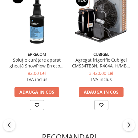
NOU
CUBIGEL
ERRECOM
Agregat frigorific Cubigel
Soluție curățare aparat
CMS34TB3N, R404A, H/MBP,
gheață SnowPlow Errecom
220–240 V
1L
3.420,00 Lei
82,00 Lei
TVA inclus
TVA inclus
ADAUGA IN COS
ADAUGA IN COS
RECOMANDARI