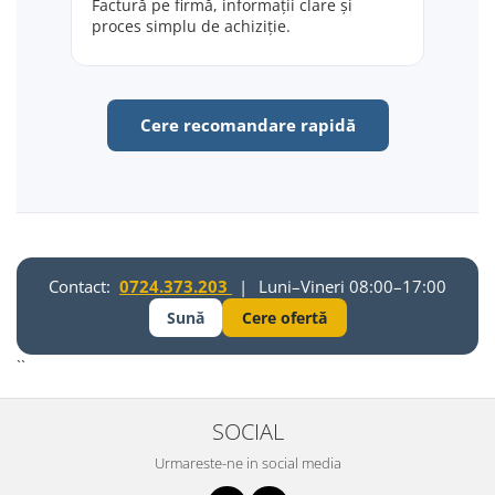
Factură pe firmă, informații clare și
proces simplu de achiziție.
Cere recomandare rapidă
Contact:
0724.373.203
|
Luni–Vineri 08:00–17:00
Sună
Cere ofertă
``
SOCIAL
Urmareste-ne in social media