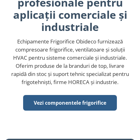
profesionale pentru
REZISTENTE DIGIVRARE
VAPORIZATOARE LU-VE
Compresoare Cubigel R134a
aplicații comerciale și
Compresoare Cubigel R404a
REZISTENTE SILICONICE
Compresoare Jiaxipera
Uleiuri
industriale
Ventilatoare
Ventilatoare EbmPapst
Echipamente Frigorifice Obideco furnizează
Ventilatoare WEIGUANG
compresoare frigorifice, ventilatoare și soluții
Ventilatoare turbina
HVAC pentru sisteme comerciale și industriale.
VENTILATOARE AXIALE
Oferim produse de la branduri de top, livrare
rapidă din stoc și suport tehnic specializat pentru
frigotehniști, firme HORECA și industrie.
Vezi componentele frigorifice