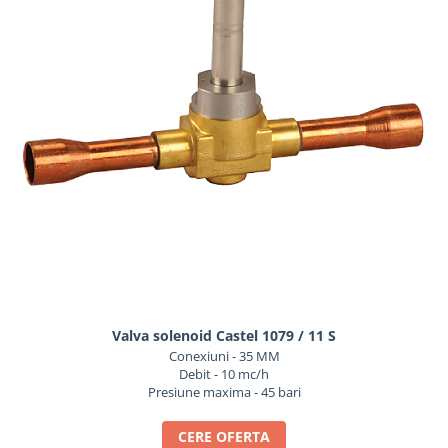
REZISTENTE DIGIVRARE
VAPORIZATOARE LU-VE
Compresoare Cubigel R134a
Compresoare Cubigel R404a
REZISTENTE SILICONICE
Compresoare Jiaxipera
Uleiuri
Ventilatoare
Ventilatoare EbmPapst
Ventilatoare WEIGUANG
Ventilatoare turbina
VENTILATOARE AXIALE
Valva solenoid Castel 1079 / 11 S
Conexiuni - 35 MM
Debit - 10 mc/h
Presiune maxima - 45 bari
CERE OFERTA