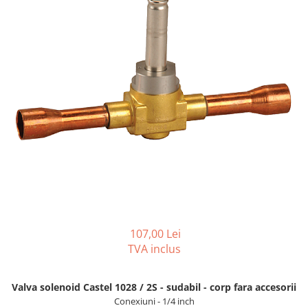
REZISTENTE DIGIVRARE
VAPORIZATOARE LU-VE
Compresoare Cubigel R134a
Compresoare Cubigel R404a
REZISTENTE SILICONICE
Compresoare Jiaxipera
Uleiuri
Ventilatoare
Ventilatoare EbmPapst
Ventilatoare WEIGUANG
Ventilatoare turbina
VENTILATOARE AXIALE
107,00 Lei
TVA inclus
Valva solenoid Castel 1028 / 2S - sudabil - corp fara accesorii
Conexiuni - 1/4 inch