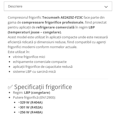
Descriere
Compresorul frigorific
Tecumseh AE2425Z-FZ3C
face parte din
gama de
compresoare frigorifice profesionale
, fiind proiectat
pentru aplicații de
refrigerare comercială
în regim
LBP
(temperaturi joase – congelare)
.
Acest model este utilizat în aplicații compacte unde este necesară
eficiență ridicată și dimensiuni reduse, fiind compatibil cu agenți
frigorifici moderni conform normelor actuale.
Este utilizat în:
vitrine frigorifice mici
echipamente comerciale compacte
aplicații frigorifice de capacitate redusă
sisteme LBP cu sarcină mică
✅ Specificații frigorifice
Regim:
LBP (congelare)
Putere frigorifică (EN12900):
~329 W (R404A)
~301 W (R452A)
~256 W (R448A)