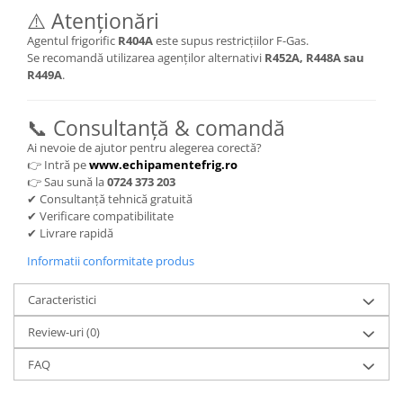
⚠️ Atenționări
Agentul frigorific
R404A
este supus restricțiilor F-Gas.
Se recomandă utilizarea agenților alternativi
R452A, R448A sau
R449A
.
📞 Consultanță & comandă
Ai nevoie de ajutor pentru alegerea corectă?
👉 Intră pe
www.echipamentefrig.ro
👉 Sau sună la
0724 373 203
✔ Consultanță tehnică gratuită
✔ Verificare compatibilitate
✔ Livrare rapidă
Informatii conformitate produs
Caracteristici
Review-uri
(0)
FAQ