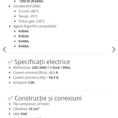
~256 W (R449A)
Condiții EN12900:
Tcond: +40°C
Tevap: -35°C
Tretur gaz: +20°C
Agenți frigorifici compatibili:
R404A
R452A
R448A
R449A
✅ Specificații electrice
Alimentare:
220–240V / 1 fază / 50Hz
Curent nominal (RLA):
~2.1 A
Curent pornire (LRA):
~18.5 A
Echipare:
CSR
✅ Construcție și conexiuni
Tip compresor: ermetic
Cilindree:
12 cm³
Ulei:
POE