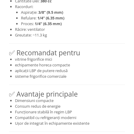
Cantitate ulei:
380 cc
Racorduri:
Aspirație:
3/8” (9.5 mm)
Refulare:
1/4” (6.35 mm)
Proces:
1/4” (6.35 mm)
Răcire: ventilator
Greutate: ~11.3 kg
✅ Recomandat pentru
vitrine frigorifice mici
echipamente horeca compacte
aplicații LBP de putere redusă
sisteme frigorifice comerciale
✅ Avantaje principale
Dimensiuni compacte
Consum redus de energie
Funcționare stabilă în regim LBP
Compatibil cu refrigeranți moderni
Ușor de integrat în echipamente existente