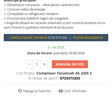
Avantaje principale:
✓ Dimensiuni compacte – ideal pentru aplicații mici
✓ Consum redus de energie
✓ Compatibil cu refrigeranți moderni
✓ Funcționare stabilă în regim de congelare
ℹ️ Imaginile afișate au caracter orientativ și pot conține accesorii ce nu
sunt incluse în pachetul standard al produsului.
CONSULTANȚĂ TEHNICĂ
0724 373 203 |
PLATĂ SECURIZATĂ
IN STOC
Data de livrare:
poimaine, 09.08.2026
ADAUGA IN COS
Cod Produs:
Compresor Tecumseh AE 2425 Z
Ai nevoie de ajutor?
0724373203
Adauga la Favorite
Cere informatii