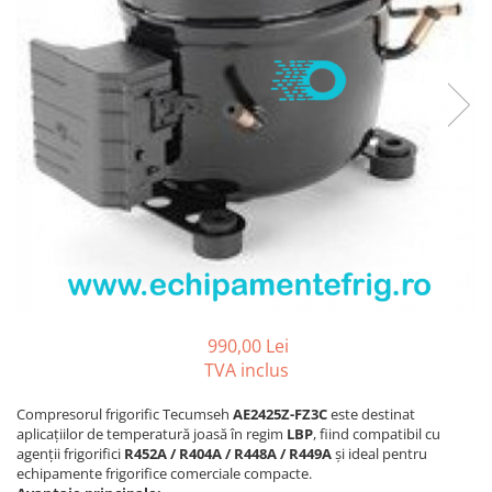
REZISTENTE DIGIVRARE
VAPORIZATOARE LU-VE
Compresoare Cubigel R134a
Compresoare Cubigel R404a
REZISTENTE SILICONICE
Compresoare Jiaxipera
Uleiuri
Ventilatoare
Ventilatoare EbmPapst
Ventilatoare WEIGUANG
Ventilatoare turbina
VENTILATOARE AXIALE
990,00 Lei
TVA inclus
Compresorul frigorific Tecumseh
AE2425Z-FZ3C
este destinat
aplicațiilor de temperatură joasă în regim
LBP
, fiind compatibil cu
agenții frigorifici
R452A / R404A / R448A / R449A
și ideal pentru
echipamente frigorifice comerciale compacte.