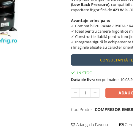
(Low Back Pressure)
, compatibil c
capacitate frigorifică de
423 W
la -3
Avantaje principale:
✓ Compatibil cu R404A / R507A / R
✓ Ideal pentru camere frigorifice mi
✓ Construcție fiabilă pentru funcț
✓ Integrare sigură în echipamente f
ℹ️ Imaginile afișate au caracter orien
CONSULTANȚĂ T
IN STOC
Data de livrare:
poimaine, 10.08.2
ADAUG
Cod Produs:
COMPRESOR EMBR
Adauga la Favorite
Cere 