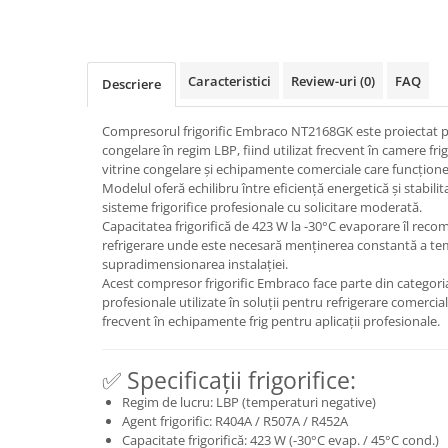
Caracteristici
Review-uri
(0)
FAQ
Descriere
Compresorul frigorific Embraco NT2168GK este proiectat pe
congelare în regim LBP, fiind utilizat frecvent în camere fr
vitrine congelare și echipamente comerciale care funcțione
Modelul oferă echilibru între eficiență energetică și stabilit
sisteme frigorifice profesionale cu solicitare moderată.
Capacitatea frigorifică de 423 W la -30°C evaporare îl reco
refrigerare unde este necesară menținerea constantă a tem
supradimensionarea instalației.
Acest compresor frigorific Embraco face parte din categori
profesionale utilizate în soluții pentru refrigerare comercială
frecvent în echipamente frig pentru aplicații profesionale.
✅ Specificații frigorifice:
Regim de lucru: LBP (temperaturi negative)
Agent frigorific: R404A / R507A / R452A
Capacitate frigorifică: 423 W (-30°C evap. / 45°C cond.)