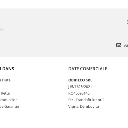
dia
L
va
I DANS
DATE COMERCIALE
 Plata
OBIDECO SRL
J15/1625/2021
e Retur
RO45096146
Produselor
Str . Trandafirilor nr 2
de Garantie
Vișina, Dâmbovița