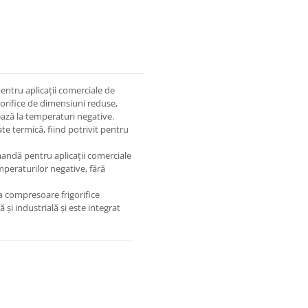
ntru aplicații comerciale de
igorifice de dimensiuni reduse,
ază la temperaturi negative.
ate termică, fiind potrivit pentru
mandă pentru aplicații comerciale
peraturilor negative, fără
a compresoare frigorifice
 și industrială și este integrat