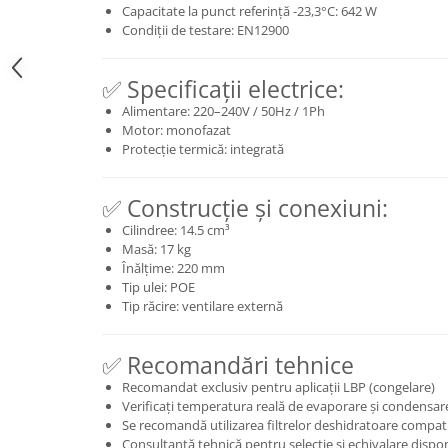
Capacitate la punct referință -23,3°C: 642 W
Condiții de testare: EN12900
✅ Specificații electrice:
Alimentare: 220–240V / 50Hz / 1Ph
Motor: monofazat
Protecție termică: integrată
✅ Construcție și conexiuni:
Cilindree: 14.5 cm³
Masă: 17 kg
Înălțime: 220 mm
Tip ulei: POE
Tip răcire: ventilare externă
✅ Recomandări tehnice
Recomandat exclusiv pentru aplicații LBP (congelare)
Verificați temperatura reală de evaporare și condensare
Se recomandă utilizarea filtrelor deshidratoare compat
Consultanță tehnică pentru selecție și echivalare dispon