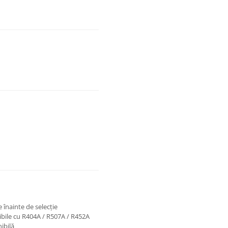
 înainte de selecție
ibile cu R404A / R507A / R452A
ibilă