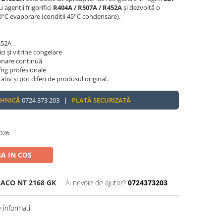
u agenții frigorifici
R404A / R507A / R452A
și dezvoltă o
0°C evaporare (condiții 45°C condensare).
452A
ci și vitrine congelare
ionare continuă
rig profesionale
tativ și pot diferi de produsul original.
EHNICĂ
0724 373 203 |
PLATĂ SECURIZATĂ
026
A IN COS
ACO NT 2168 GK
Ai nevoie de ajutor?
0724373203
informatii