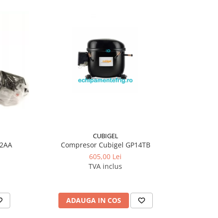
CUBIGEL
12AA
Compresor Cubigel GP14TB
Compr
605,00 Lei
TVA inclus
ADAUGA IN COS
AD