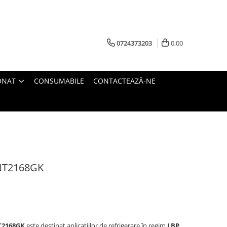
0724373203
0,00
ONAT
CONSUMABILE
CONTACTEAZĂ-NE
NT2168GK
T2168GK
este destinat aplicațiilor de refrigerare în regim
LBP