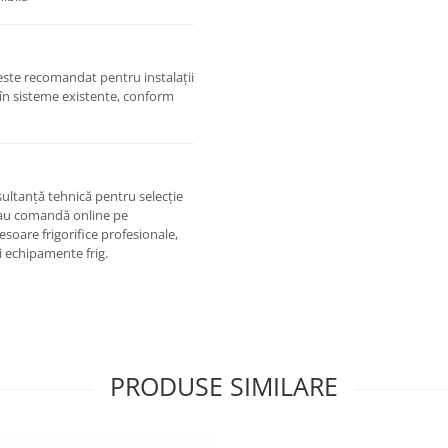
u este recomandat pentru instalații
 în sisteme existente, conform
nsultanță tehnică pentru selecție
au comandă online pe
esoare frigorifice profesionale,
și echipamente frig.
PRODUSE SIMILARE