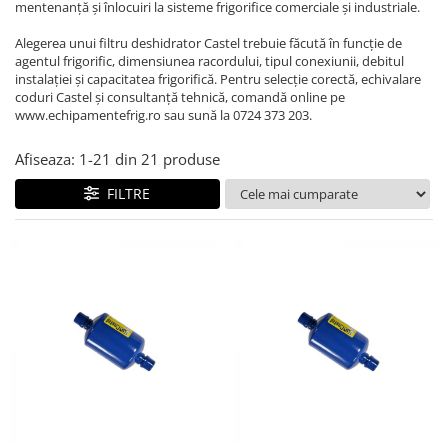
REZISTENTE DIGIVRARE
mentenanță și înlocuiri la sisteme frigorifice comerciale și industriale.
VAPORIZATOARE LU-VE
Compresoare Cubigel R134a
Compresoare Cubigel R404a
REZISTENTE SILICONICE
Alegerea unui filtru deshidrator Castel trebuie făcută în funcție de
agentul frigorific, dimensiunea racordului, tipul conexiunii, debitul
Compresoare Jiaxipera
Uleiuri
instalației și capacitatea frigorifică. Pentru selecție corectă, echivalare
Ventilatoare
coduri Castel și consultanță tehnică, comandă online pe
www.echipamentefrig.ro sau sună la 0724 373 203.
Ventilatoare EbmPapst
Ventilatoare WEIGUANG
Afiseaza:
1-
21
din
21
produse
Ventilatoare turbina
FILTRE
VENTILATOARE AXIALE