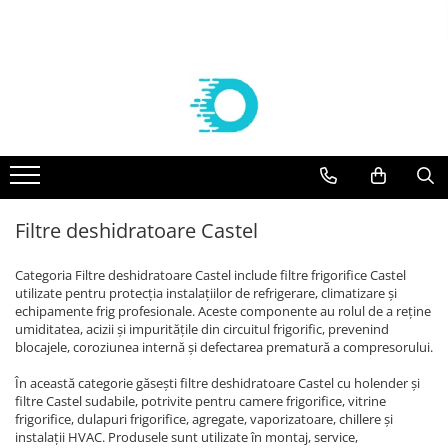
Componente frigorifice
Agregate
Compresoare
Vaporizatoare frigorifice
Aer conditionat
Controlere Dixell
Agregate Embraco
Compresoare Embraco
VAPORIZATOARE ECO-MODINE
Solutii curatare/igienizare
Filtre deshidratoare
AGREGATE EMBRACO R 134a
Compresoare frigorifice Embraco
Vaporizatoare ECO - Slim EVS
SUPORTI AER CONDITIONAT
R404A
AGREGATE EMBRACO R 404a
VAPORIZATOARE cubiceECO GCE/
FILTRE CASTEL
KITURI INSTALARE AER
Compresoare frigorifice Embraco
CTE PAS 6 REFRIGERARE
CONDITIONAT
Agregate Tecumseh
Valve Solenoid
R290
VAPORIZATOARE ECO cubice GCE
ACCESORII AER CONDITIONAT
AGREGATE TECUMSEH R 134a
Filtre deshidratoare Castel
VALVE SOLENOID CASTEL
Compresoare Embraco R600a
PAS 8 REFRIGERARE/CONGELARE
AGREGATE TECUMSEH R 404a
APARATE AER CONDITIONAT
Valve Termostatice
Compresoare Embraco R134a
VAPORIZATOARE ECO cubiceGCE
Categoria Filtre deshidratoare Castel include filtre frigorifice Castel
PAS 8.5 REFRIGERARE/ CONGELARE
Compresoare Tecumseh
VALVE TERMOSTATICE DANFOSS
utilizate pentru protecția instalațiilor de refrigerare, climatizare și
VAPORIZATOARE ECO- pas 3
Cartuse si carcase
echipamente frig profesionale. Aceste componente au rolul de a reține
Compresoare Tecumseh R134a
dubluflux GDE refrigerare
umiditatea, acizii și impuritățile din circuitul frigorific, prevenind
Compresoare Tecumseh R404A
CARTUSE DANFOSS
blocajele, coroziunea internă și defectarea prematură a compresorului.
Vaporizatoare GUNAY
Compresoare Danfoss
CARTUSE CASTEL
Vaporizatoare CUBICE GUNAY
În această categorie găsești filtre deshidratoare Castel cu holender și
Condensatoare
Compresoare Copeland
filtre Castel sudabile, potrivite pentru camere frigorifice, vitrine
Vaporizatoare GUNAY DUBLU FLUX
frigorifice, dulapuri frigorifice, agregate, vaporizatoare, chillere și
Racorduri absorbtie vibratii
Compresoare Cubigel
Vaporizatoare GUNAY UNGHIULARE
instalații HVAC. Produsele sunt utilizate în montaj, service,