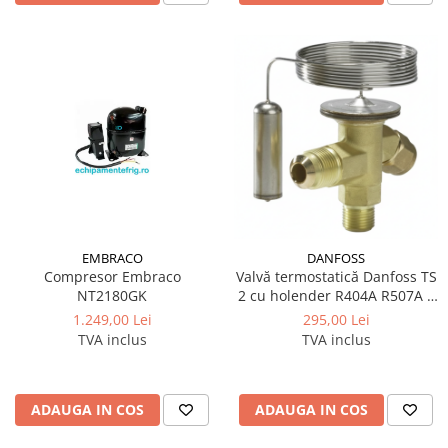
EMBRACO
DANFOSS
Compresor Embraco
Valvă termostatică Danfoss TS
NT2180GK
2 cu holender R404A R507A |
068Z3400
1.249,00 Lei
295,00 Lei
TVA inclus
TVA inclus
ADAUGA IN COS
ADAUGA IN COS