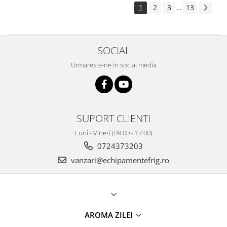
1
2
3
13
...
SOCIAL
Urmareste-ne in social media
SUPORT CLIENTI
Luni - Vineri (09:00 - 17:00)
0724373203
vanzari@echipamentefrig.ro
AROMA ZILEI