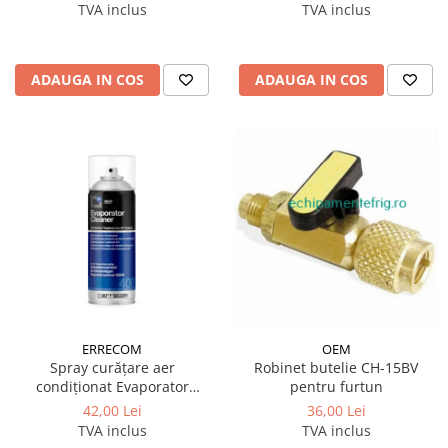
TVA inclus
TVA inclus
ADAUGA IN COS
ADAUGA IN COS
ERRECOM
OEM
Spray curățare aer
Robinet butelie CH-15BV
condiționat Evaporator
pentru furtun
Cleaner Liquid 400 ml
42,00 Lei
36,00 Lei
Errecom
TVA inclus
TVA inclus