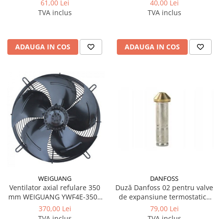
61,00 Lei
40,00 Lei
TVA inclus
TVA inclus
ADAUGA IN COS
ADAUGA IN COS
WEIGUANG
DANFOSS
Ventilator axial refulare 350
Duză Danfoss 02 pentru valve
mm WEIGUANG YWF4E-350B
de expansiune termostatice
230V monofazic
T2 / TE2, cod 068-2015
370,00 Lei
79,00 Lei
TVA inclus
TVA inclus