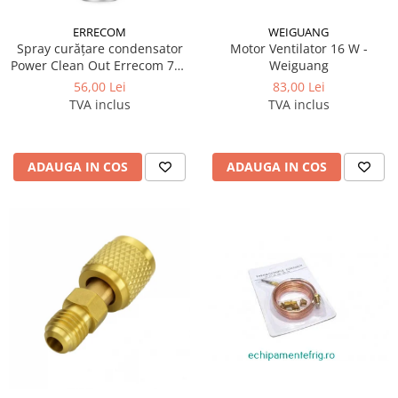
ERRECOM
WEIGUANG
Spray curățare condensator
Motor Ventilator 16 W -
Power Clean Out Errecom 750
Weiguang
ml
56,00 Lei
83,00 Lei
TVA inclus
TVA inclus
ADAUGA IN COS
ADAUGA IN COS