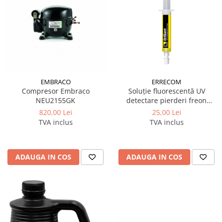
EMBRACO
ERRECOM
Compresor Embraco
Soluție fluorescentă UV
NEU2155GK
detectare pierderi freon
Brilliant 7,5 ml Errecom
820,00 Lei
25,00 Lei
TVA inclus
TVA inclus
ADAUGA IN COS
ADAUGA IN COS