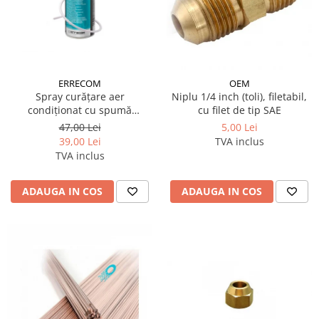
REZISTENTE DIGIVRARE
VAPORIZATOARE LU-VE
Compresoare Cubigel R134a
Compresoare Cubigel R404a
REZISTENTE SILICONICE
Compresoare Jiaxipera
Uleiuri
Ventilatoare
ERRECOM
OEM
Ventilatoare EbmPapst
Spray curățare aer
Niplu 1/4 inch (toli), filetabil,
Ventilatoare WEIGUANG
condiționat cu spumă
cu filet de tip SAE
Evaporator Cleaner Foam 400
Ventilatoare turbina
47,00 Lei
5,00 Lei
ml Errecom
39,00 Lei
TVA inclus
VENTILATOARE AXIALE
TVA inclus
ADAUGA IN COS
ADAUGA IN COS