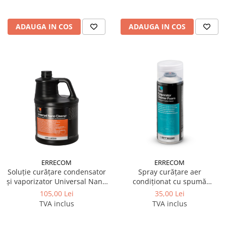
ADAUGA IN COS
ADAUGA IN COS
ERRECOM
ERRECOM
Soluție curățare condensator
Spray curățare aer
și vaporizator Universal Nano
condiționat cu spumă
Cleaner 5L Errecom
Evaporator Cleaner Foam 200
105,00 Lei
35,00 Lei
ml Errecom
TVA inclus
TVA inclus