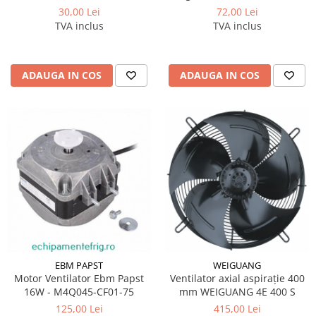
30,00 Lei
72,00 Lei
TVA inclus
TVA inclus
ADAUGA IN COS
ADAUGA IN COS
EBM PAPST
WEIGUANG
Motor Ventilator Ebm Papst
Ventilator axial aspirație 400
16W - M4Q045-CF01-75
mm WEIGUANG 4E 400 S
125,00 Lei
415,00 Lei