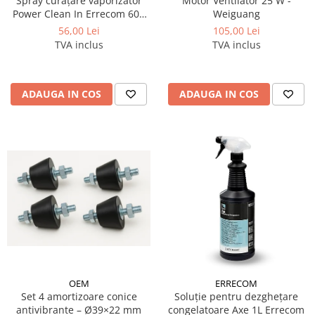
Spray curățare vaporizator
Motor Ventilator 25 W -
Power Clean In Errecom 600
Weiguang
ml
56,00 Lei
105,00 Lei
TVA inclus
TVA inclus
ADAUGA IN COS
ADAUGA IN COS
OEM
ERRECOM
Set 4 amortizoare conice
Soluție pentru dezghețare
antivibrante – Ø39×22 mm
congelatoare Axe 1L Errecom