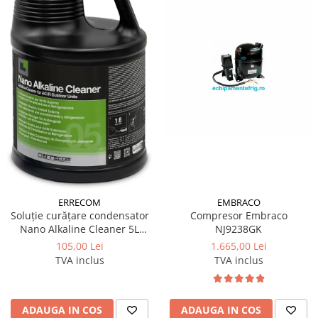
ERRECOM
EMBRACO
Soluție curățare condensator
Compresor Embraco
Nano Alkaline Cleaner 5L
NJ9238GK
Errecom
105,00 Lei
1.665,00 Lei
TVA inclus
TVA inclus
ADAUGA IN COS
ADAUGA IN COS