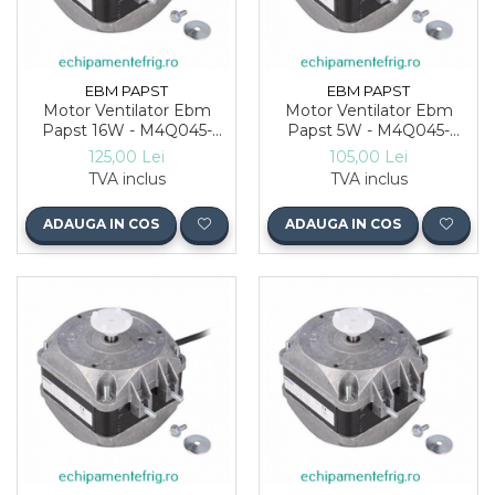
EBM PAPST
EBM PAPST
Motor Ventilator Ebm
Motor Ventilator Ebm
Papst 16W - M4Q045-
Papst 5W - M4Q045-
CF01-75
BD01-75
125,00 Lei
105,00 Lei
TVA inclus
TVA inclus
ADAUGA IN COS
ADAUGA IN COS