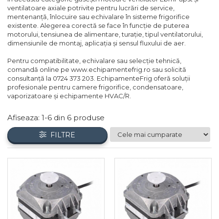
ventilatoare axiale potrivite pentru lucrări de service,
Compresoare Cubigel R404a
REZISTENTE SILICONICE
mentenanță, înlocuire sau echivalare în sisteme frigorifice
Compresoare Jiaxipera
Uleiuri
existente. Alegerea corectă se face în funcție de puterea
motorului, tensiunea de alimentare, turație, tipul ventilatorului,
Ventilatoare
dimensiunile de montaj, aplicația și sensul fluxului de aer.
Ventilatoare EbmPapst
Pentru compatibilitate, echivalare sau selecție tehnică,
Ventilatoare WEIGUANG
comandă online pe www.echipamentefrig.ro sau solicită
consultanță la 0724 373 203. EchipamenteFrig oferă soluții
Ventilatoare turbina
profesionale pentru camere frigorifice, condensatoare,
VENTILATOARE AXIALE
vaporizatoare și echipamente HVAC/R.
Afiseaza:
1-
6
din
6
produse
FILTRE