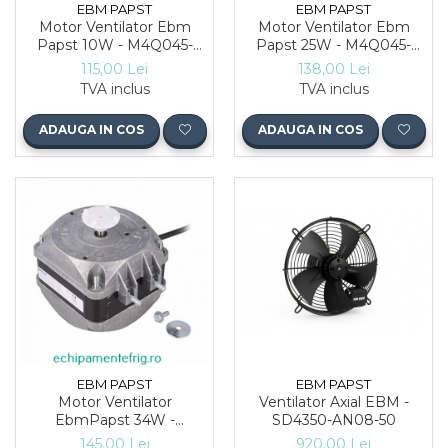
EBM PAPST
EBM PAPST
Motor Ventilator Ebm
Motor Ventilator Ebm
Papst 10W - M4Q045-
Papst 25W - M4Q045-
CA03-75
EA01-75
115,00 Lei
138,00 Lei
TVA inclus
TVA inclus
ADAUGA IN COS
ADAUGA IN COS
EBM PAPST
EBM PAPST
Motor Ventilator
Ventilator Axial EBM -
EbmPapst 34W -
SD4350-AN08-50
M4Q045-EF01-01
145,00 Lei
920,00 Lei