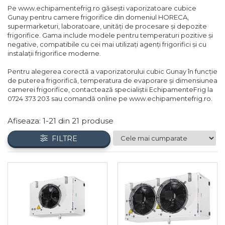
Pe www.echipamentefrig.ro găsești vaporizatoare cubice
Compresoare Cubigel R404a
REZISTENTE SILICONICE
Gunay pentru camere frigorifice din domeniul HORECA,
Compresoare Jiaxipera
Uleiuri
supermarketuri, laboratoare, unități de procesare și depozite
frigorifice. Gama include modele pentru temperaturi pozitive și
Ventilatoare
negative, compatibile cu cei mai utilizați agenți frigorifici și cu
instalații frigorifice moderne.
Ventilatoare EbmPapst
Ventilatoare WEIGUANG
Pentru alegerea corectă a vaporizatorului cubic Gunay în funcție
de puterea frigorifică, temperatura de evaporare și dimensiunea
Ventilatoare turbina
camerei frigorifice, contactează specialiștii EchipamenteFrig la
VENTILATOARE AXIALE
0724 373 203 sau comandă online pe www.echipamentefrig.ro.
Afiseaza:
1-
21
din
21
produse
FILTRE