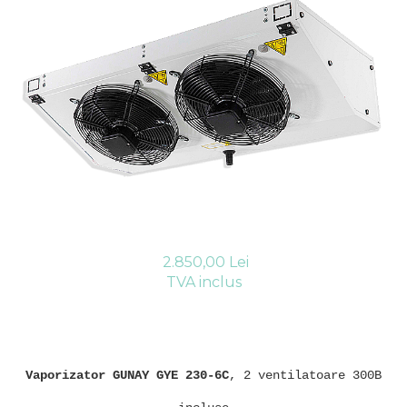
Compresoare Cubigel R404a
REZISTENTE SILICONICE
Compresoare Jiaxipera
Uleiuri
Ventilatoare
Ventilatoare EbmPapst
Ventilatoare WEIGUANG
Ventilatoare turbina
VENTILATOARE AXIALE
2.850,00 Lei
TVA inclus
Vaporizator GUNAY GYE 230-6C
, 2 ventilatoare 300B