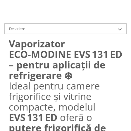
Descriere
Vaporizator
ECO‑MODINE EVS 131 ED
– pentru aplicații de
refrigerare ❄️
Ideal pentru camere
frigorifice și vitrine
compacte, modelul
EVS 131 ED
oferă o
putere frigorifică de