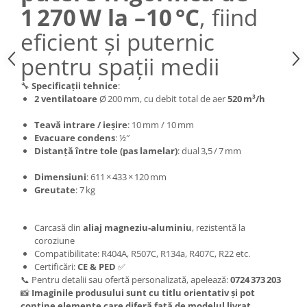
1 270 W la –10 °C
, fiind
eficient și puternic
pentru spații medii
🔧
Specificații tehnice
:
2 ventilatoare
Ø 200 mm, cu debit total de aer
520 m³/h
Teavă intrare / ieșire
: 10 mm / 10 mm
Evacuare condens
: ½″
Distanță între tole (pas lamelar)
: dual 3,5 / 7 mm
Dimensiuni
: 611 × 433 × 120 mm
Greutate
: 7 kg
Carcasă din
aliaj magneziu‑aluminiu
, rezistentă la
coroziune
Compatibilitate: R404A, R507C, R134a, R407C, R22 etc.
Certificări:
CE & PED
✅
📞 Pentru detalii sau ofertă personalizată, apelează:
0724 373 203
📸
Imaginile produsului sunt cu titlu orientativ și pot
conține elemente care diferă față de modelul livrat.