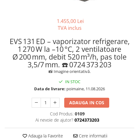
REZISTENTE DIGIVRARE
VAPORIZATOARE LU-VE
Compresoare Cubigel R134a
Compresoare Cubigel R404a
REZISTENTE SILICONICE
Compresoare Jiaxipera
Uleiuri
1.455,00 Lei
TVA inclus
Ventilatoare
Ventilatoare EbmPapst
EVS 131 ED – vaporizator refrigerare,
Ventilatoare WEIGUANG
1 270 W la –10 °C, 2 ventilatoare
Ø 200 mm, debit 520 m³/h, pas tole
Ventilatoare turbina
3,5/7 mm. ☎️ 0724 373 203
VENTILATOARE AXIALE
📸 Imagine orientativă.
IN STOC
Data de livrare:
poimaine, 11.08.2026
ADAUGA IN COS
Cod Produs:
0109
Ai nevoie de ajutor?
0724373203
Adauga la Favorite
Cere informatii