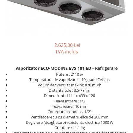
REZISTENTE DIGIVRARE
VAPORIZATOARE LU-VE
Compresoare Cubigel R134a
Compresoare Cubigel R404a
REZISTENTE SILICONICE
Compresoare Jiaxipera
Uleiuri
Ventilatoare
Ventilatoare EbmPapst
2.625,00 Lei
Ventilatoare WEIGUANG
TVA inclus
Ventilatoare turbina
VENTILATOARE AXIALE
Vaporizator ECO-MODINE EVS 181 ED - Refrigerare
Putere : 2110 w
Temperatura de vaporizare : -10 grade Celsius
Volum aer ventilat maxim: 870 m3/h
Distanta tole : 3.5-7 mm
Dimensiuni : 1111 x 433 x 120
Teava intrare : 1/2
Teava iesire : 16 mm
Conexiune condens: 1/2"
Ventilatoare : 3 cu diametru elice de 200 mm
Degivrare (dezghetare) rezistenta electrica 1080 W
Greutate : 11.1 kg
Vaporizator tip tavan slim pentru camera si vitrine frigorifice care