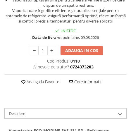
dispun de un spatiu restrans.
Vaporizatoare frigorifice eficiente și durabile, esențiale pentru
sistemele de refrigerare. Asigură performanță optimă, răcire uniformă
și control precis al temperaturii pentru diverse aplicații
IN STOC
Data de livrare:
poimaine, 09.08.2026
ADAUGA IN COS
Cod Produs:
0110
Ai nevoie de ajutor?
0724373203
Adauga la Favorite
Cere informatii
Descriere
Vaporizator ECO-MODINE EVS 181 ED - Refrigerare