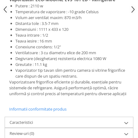
Putere : 2110 w
Temperatura de vaporizare : -10 grade Celsius
Volum aer ventilat maxim: 870 m3/h
Distanta tole : 3.5-7 mm
Dimensiuni : 1111 x 433 x 120
Teava intrare : 1/2
Teava iesire : 16 mm
Conexiune condens: 1/2"
Ventilatoare : 3 cu diametru elice de 200 mm
Degivrare (dezghetare) rezistenta electrica 1080 W
Greutate : 11.1 kg
Vaporizator tip tavan slim pentru camera si vitrine frigorifice
care dispun de un spatiu restrans.
Vaporizatoare frigorifice eficiente și durabile, esențiale pentru
sistemele de refrigerare. Asigură performanță optimă, răcire
uniformă și control precis al temperaturii pentru diverse aplicații
Informatii conformitate produs
Caracteristici
Review-uri
(0)