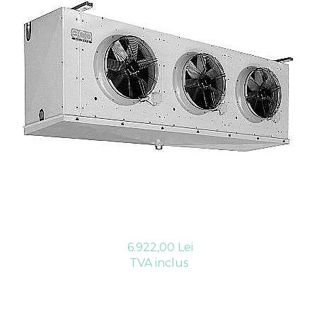
Compresoare Cubigel R404a
REZISTENTE SILICONICE
Compresoare Jiaxipera
Uleiuri
Ventilatoare
Ventilatoare EbmPapst
Ventilatoare WEIGUANG
Ventilatoare turbina
VENTILATOARE AXIALE
6.922,00 Lei
TVA inclus