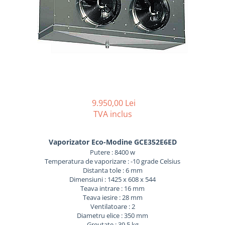
REZISTENTE DIGIVRARE
VAPORIZATOARE LU-VE
Compresoare Cubigel R134a
Compresoare Cubigel R404a
REZISTENTE SILICONICE
Compresoare Jiaxipera
Uleiuri
Ventilatoare
Ventilatoare EbmPapst
Ventilatoare WEIGUANG
Ventilatoare turbina
9.950,00 Lei
VENTILATOARE AXIALE
TVA inclus
Vaporizator Eco-Modine GCE352E6ED
Putere : 8400 w
Temperatura de vaporizare : -10 grade Celsius
Distanta tole : 6 mm
Dimensiuni : 1425 x 608 x 544
Teava intrare : 16 mm
Teava iesire : 28 mm
Ventilatoare : 2
Diametru elice : 350 mm
Greutate : 39.5 kg