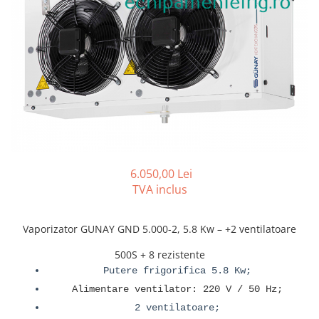
REZISTENTE DIGIVRARE
VAPORIZATOARE LU-VE
Compresoare Cubigel R134a
Compresoare Cubigel R404a
REZISTENTE SILICONICE
Compresoare Jiaxipera
Uleiuri
Ventilatoare
Ventilatoare EbmPapst
Ventilatoare WEIGUANG
Ventilatoare turbina
VENTILATOARE AXIALE
6.050,00 Lei
TVA inclus
Vaporizator GUNAY GND 5.000-2, 5.8 Kw – +2 ventilatoare
500S + 8 rezistente
Putere frigorifica 5.8 Kw;
Alimentare ventilator: 220 V / 50 Hz;
2 ventilatoare;