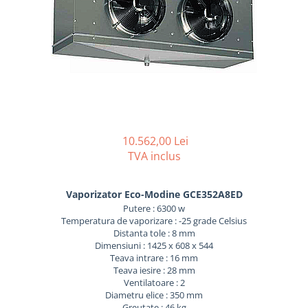
REZISTENTE DIGIVRARE
VAPORIZATOARE LU-VE
Compresoare Cubigel R134a
Compresoare Cubigel R404a
REZISTENTE SILICONICE
Compresoare Jiaxipera
Uleiuri
Ventilatoare
Ventilatoare EbmPapst
Ventilatoare WEIGUANG
Ventilatoare turbina
10.562,00 Lei
VENTILATOARE AXIALE
TVA inclus
Vaporizator Eco-Modine GCE352A8ED
Putere : 6300 w
Temperatura de vaporizare : -25 grade Celsius
Distanta tole : 8 mm
Dimensiuni : 1425 x 608 x 544
Teava intrare : 16 mm
Teava iesire : 28 mm
Ventilatoare : 2
Diametru elice : 350 mm
Greutate : 46 kg