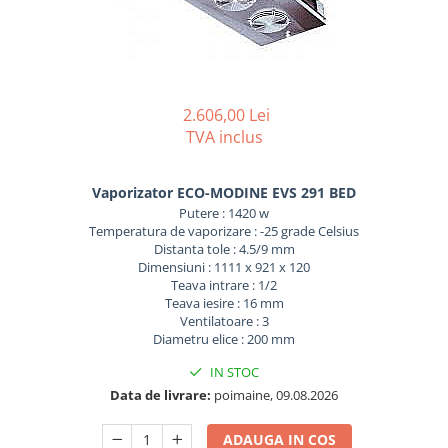
REZISTENTE DIGIVRARE
VAPORIZATOARE LU-VE
Compresoare Cubigel R134a
Compresoare Cubigel R404a
REZISTENTE SILICONICE
Compresoare Jiaxipera
Uleiuri
Ventilatoare
2.606,00 Lei
Ventilatoare EbmPapst
TVA inclus
Ventilatoare WEIGUANG
Ventilatoare turbina
Vaporizator ECO-MODINE EVS 291 BED
VENTILATOARE AXIALE
Putere : 1420 w
Temperatura de vaporizare : -25 grade Celsius
Distanta tole : 4.5/9 mm
Dimensiuni : 1111 x 921 x 120
Teava intrare : 1/2
Teava iesire : 16 mm
Ventilatoare : 3
Diametru elice : 200 mm
IN STOC
Data de livrare:
poimaine, 09.08.2026
ADAUGA IN COS