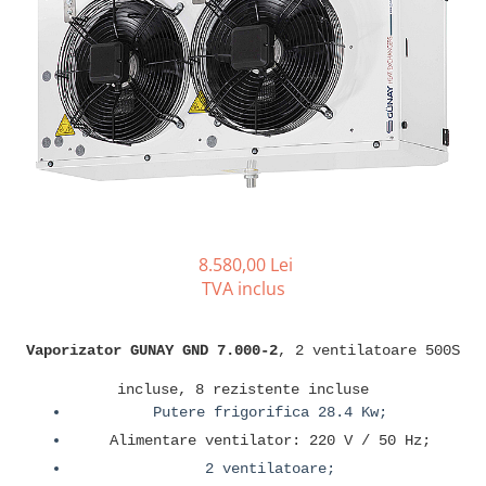
REZISTENTE DIGIVRARE
VAPORIZATOARE LU-VE
Compresoare Cubigel R134a
Compresoare Cubigel R404a
REZISTENTE SILICONICE
Compresoare Jiaxipera
Uleiuri
Ventilatoare
Ventilatoare EbmPapst
Ventilatoare WEIGUANG
Ventilatoare turbina
VENTILATOARE AXIALE
8.580,00 Lei
TVA inclus
Vaporizator GUNAY GND 7.000-2
, 2 ventilatoare 500S
incluse, 8 rezistente incluse
Putere frigorifica 28.4 Kw;
Alimentare ventilator: 220 V / 50 Hz;
2 ventilatoare;