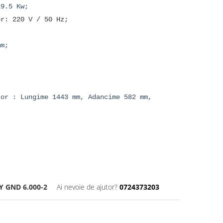
29.5 Kw;
or: 220 V / 50 Hz;
mm;
;
;
tor : Lungime 1443 mm, Adancime 582 mm,
Y GND 6.000-2
Ai nevoie de ajutor?
0724373203