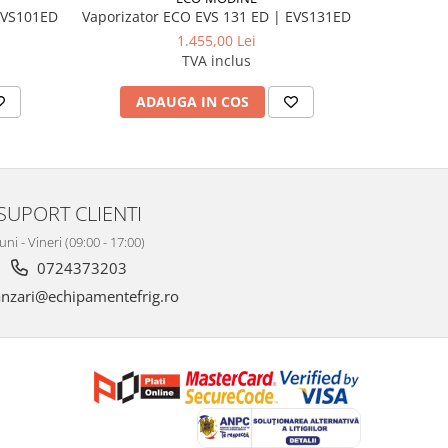
EVS101ED
Vaporizator ECO EVS 131 ED | EVS131ED
Vapo
1.455,00 Lei
TVA inclus
ADAUGA IN COS
AD
SUPORT CLIENTI
uni - Vineri (09:00 - 17:00)
0724373203
nzari@echipamentefrig.ro