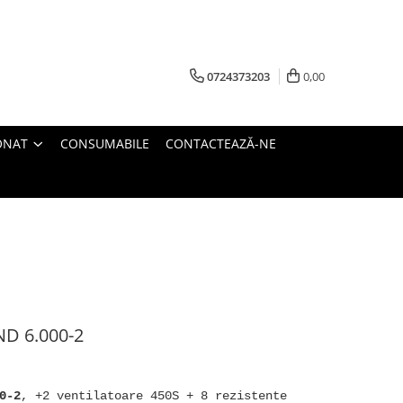
0724373203
0,00
ONAT
CONSUMABILE
CONTACTEAZĂ-NE
D 6.000-2
0-2
, +2 ventilatoare 450S + 8 rezistente