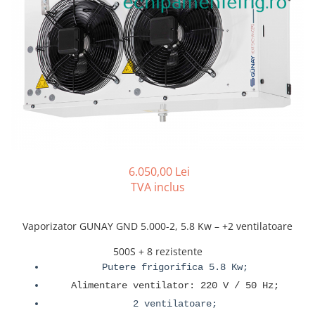
REZISTENTE DIGIVRARE
VAPORIZATOARE LU-VE
Compresoare Cubigel R134a
Compresoare Cubigel R404a
REZISTENTE SILICONICE
Compresoare Jiaxipera
Uleiuri
Ventilatoare
Ventilatoare EbmPapst
Ventilatoare WEIGUANG
Ventilatoare turbina
VENTILATOARE AXIALE
6.050,00 Lei
TVA inclus
Vaporizator GUNAY GND 5.000-2, 5.8 Kw – +2 ventilatoare
500S + 8 rezistente
Putere frigorifica 5.8 Kw;
Alimentare ventilator: 220 V / 50 Hz;
2 ventilatoare;