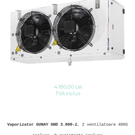
Compresoare Cubigel R404a
REZISTENTE SILICONICE
Compresoare Jiaxipera
Uleiuri
Ventilatoare
Ventilatoare EbmPapst
Ventilatoare WEIGUANG
Ventilatoare turbina
VENTILATOARE AXIALE
4.180,00 Lei
TVA inclus
Vaporizator GUNAY GND 3.000-2
, 2 ventilatoare 400S