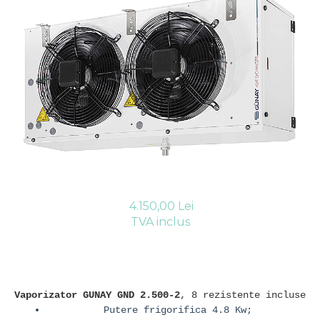
Compresoare Cubigel R404a
REZISTENTE SILICONICE
Compresoare Jiaxipera
Uleiuri
Ventilatoare
Ventilatoare EbmPapst
Ventilatoare WEIGUANG
Ventilatoare turbina
VENTILATOARE AXIALE
4.150,00 Lei
TVA inclus
Vaporizator GUNAY GND 2.500-2
, 8 rezistente incluse
Putere frigorifica 4.8 Kw;