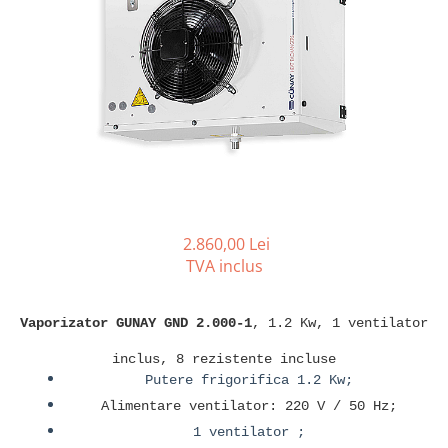
REZISTENTE DIGIVRARE
VAPORIZATOARE LU-VE
Compresoare Cubigel R134a
Compresoare Cubigel R404a
REZISTENTE SILICONICE
Compresoare Jiaxipera
Uleiuri
Ventilatoare
Ventilatoare EbmPapst
Ventilatoare WEIGUANG
Ventilatoare turbina
VENTILATOARE AXIALE
2.860,00 Lei
TVA inclus
Vaporizator GUNAY GND 2.000-1
, 1.2 Kw, 1 ventilator
inclus, 8 rezistente incluse
Putere frigorifica 1.2 Kw;
Alimentare ventilator: 220 V / 50 Hz;
1 ventilator ;