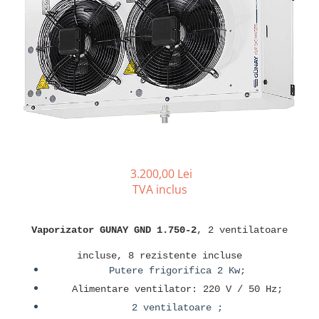
REZISTENTE DIGIVRARE
VAPORIZATOARE LU-VE
Compresoare Cubigel R134a
Compresoare Cubigel R404a
REZISTENTE SILICONICE
Compresoare Jiaxipera
Uleiuri
Ventilatoare
Ventilatoare EbmPapst
Ventilatoare WEIGUANG
Ventilatoare turbina
VENTILATOARE AXIALE
3.200,00 Lei
TVA inclus
Vaporizator GUNAY GND 1.750-2
, 2 ventilatoare
incluse, 8 rezistente incluse
Putere frigorifica 2 Kw;
Alimentare ventilator: 220 V / 50 Hz;
2 ventilatoare ;