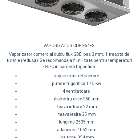
REZISTENTE DIGIVRARE
VAPORIZATOARE LU-VE
Compresoare Cubigel R134a
Compresoare Cubigel R404a
REZISTENTE SILICONICE
Compresoare Jiaxipera
Uleiuri
Ventilatoare
Ventilatoare EbmPapst
VAPORIZATOR GDE 354E3
Ventilatoare WEIGUANG
Vaporizator comercial dublu flux GDE, pas 3 mm, 1 treaptă de
Ventilatoare turbina
turație (redusa). Se recomandă a fi utilizate pentru temperaturi
VENTILATOARE AXIALE
≥+5⁰C în camera frigorifică.
vaporizator refrigerare
putere frigorifica 17.5 Kw
4 ventilatoare
diametru elice 350 mm
teava intrare 22 mm
teava iesire 35 mm
lungime 2535 mm
adancime 1052 mm
inaltime 354 mm