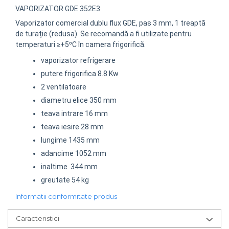
VAPORIZATOR GDE 352E3
Vaporizator comercial dublu flux GDE, pas 3 mm, 1 treaptă
de turație (redusa). Se recomandă a fi utilizate pentru
temperaturi ≥+5⁰C în camera frigorifică.
vaporizator refrigerare
putere frigorifica 8.8 Kw
2 ventilatoare
diametru elice 350 mm
teava intrare 16 mm
teava iesire 28 mm
lungime 1435 mm
adancime 1052 mm
inaltime 344 mm
greutate 54 kg
Informatii conformitate produs
Caracteristici