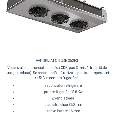
Compresoare Cubigel R404a
REZISTENTE SILICONICE
Compresoare Jiaxipera
Uleiuri
Ventilatoare
Ventilatoare EbmPapst
Ventilatoare WEIGUANG
Ventilatoare turbina
VENTILATOARE AXIALE
VAPORIZATOR GDE 352E3
Vaporizator comercial dublu flux GDE, pas 3 mm, 1 treaptă de
turație (redusa). Se recomandă a fi utilizate pentru temperaturi
≥+5⁰C în camera frigorifică.
vaporizator refrigerare
putere frigorifica 8.8 Kw
2 ventilatoare
diametru elice 350 mm
teava intrare 16 mm