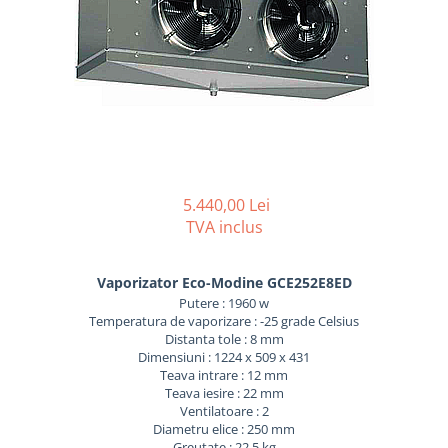
REZISTENTE DIGIVRARE
VAPORIZATOARE LU-VE
Compresoare Cubigel R134a
Compresoare Cubigel R404a
REZISTENTE SILICONICE
Compresoare Jiaxipera
Uleiuri
Ventilatoare
Ventilatoare EbmPapst
Ventilatoare WEIGUANG
Ventilatoare turbina
5.440,00 Lei
VENTILATOARE AXIALE
TVA inclus
Vaporizator Eco-Modine GCE252E8ED
Putere : 1960 w
Temperatura de vaporizare : -25 grade Celsius
Distanta tole : 8 mm
Dimensiuni : 1224 x 509 x 431
Teava intrare : 12 mm
Teava iesire : 22 mm
Ventilatoare : 2
Diametru elice : 250 mm
Greutate : 22.5 kg