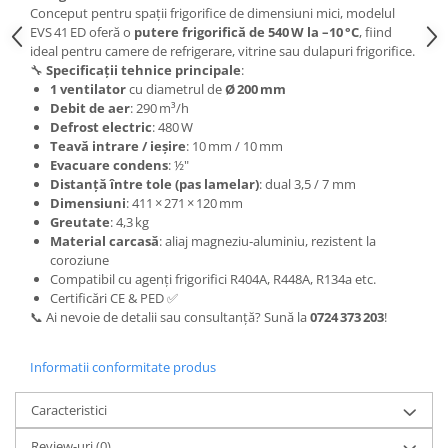
Conceput pentru spații frigorifice de dimensiuni mici, modelul
EVS 41 ED oferă o
putere frigorifică de 540 W la –10 °C
, fiind
ideal pentru camere de refrigerare, vitrine sau dulapuri frigorifice.
🔧
Specificații tehnice principale
:
1 ventilator
cu diametrul de
Ø 200 mm
Debit de aer
: 290 m³/h
Defrost electric
: 480 W
Teavă intrare / ieșire
: 10 mm / 10 mm
Evacuare condens
: ½"
Distanță între tole (pas lamelar)
: dual 3,5 / 7 mm
Dimensiuni
: 411 × 271 × 120 mm
Greutate
: 4,3 kg
Material carcasă
: aliaj magneziu‑aluminiu, rezistent la
coroziune
Compatibil cu agenți frigorifici R404A, R448A, R134a etc.
Certificări CE & PED ✅
📞 Ai nevoie de detalii sau consultanță? Sună la
0724 373 203
!
Informatii conformitate produs
Caracteristici
Review-uri
(0)