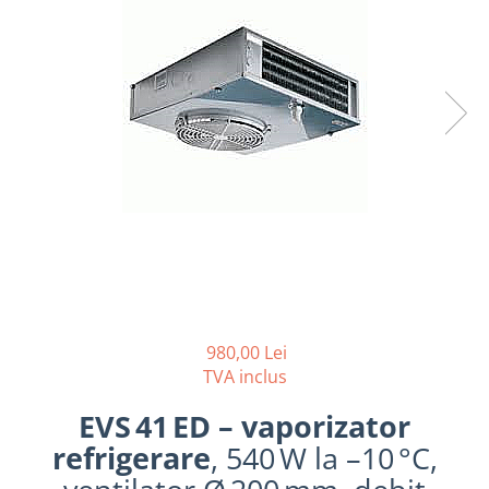
REZISTENTE DIGIVRARE
VAPORIZATOARE LU-VE
Compresoare Cubigel R134a
Compresoare Cubigel R404a
REZISTENTE SILICONICE
Compresoare Jiaxipera
Uleiuri
Ventilatoare
Ventilatoare EbmPapst
Ventilatoare WEIGUANG
Ventilatoare turbina
VENTILATOARE AXIALE
980,00 Lei
TVA inclus
EVS 41 ED – vaporizator
refrigerare
, 540 W la –10 °C,