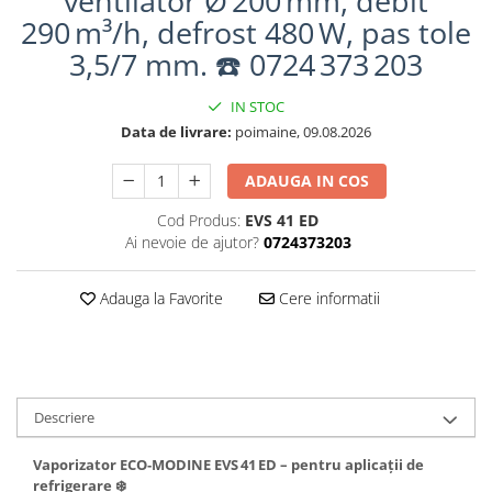
ventilator Ø 200 mm, debit
290 m³/h, defrost 480 W, pas tole
3,5/7 mm. ☎️ 0724 373 203
IN STOC
Data de livrare:
poimaine, 09.08.2026
ADAUGA IN COS
Cod Produs:
EVS 41 ED
Ai nevoie de ajutor?
0724373203
Adauga la Favorite
Cere informatii
Descriere
Vaporizator ECO‑MODINE EVS 41 ED – pentru aplicații de
refrigerare ❄️