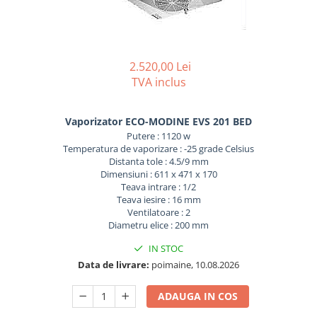
REZISTENTE DIGIVRARE
VAPORIZATOARE LU-VE
Compresoare Cubigel R134a
Compresoare Cubigel R404a
REZISTENTE SILICONICE
Compresoare Jiaxipera
Uleiuri
2.520,00 Lei
Ventilatoare
TVA inclus
Ventilatoare EbmPapst
Ventilatoare WEIGUANG
Vaporizator ECO-MODINE EVS 201 BED
Ventilatoare turbina
Putere : 1120 w
VENTILATOARE AXIALE
Temperatura de vaporizare : -25 grade Celsius
Distanta tole : 4.5/9 mm
Dimensiuni : 611 x 471 x 170
Teava intrare : 1/2
Teava iesire : 16 mm
Ventilatoare : 2
Diametru elice : 200 mm
IN STOC
Data de livrare:
poimaine, 10.08.2026
ADAUGA IN COS