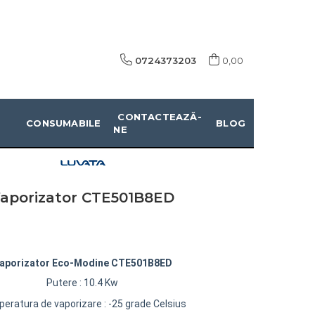
0724373203
0,00
CONTACTEAZĂ-
CONSUMABILE
BLOG
NE
aporizator CTE501B8ED
aporizator Eco-Modine CTE501B8ED
Putere : 10.4 Kw
eratura de vaporizare : -25 grade Celsius