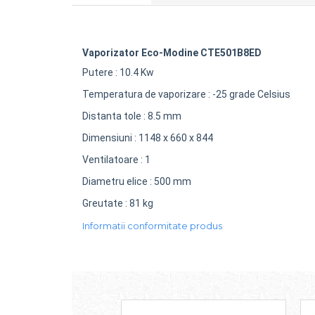
Vaporizator Eco-Modine CTE501B8ED
Putere : 10.4 Kw
Temperatura de vaporizare : -25 grade Celsius
Distanta tole : 8.5 mm
Dimensiuni : 1148 x 660 x 844
CONTACTEAZĂ-
AT
CONSUMABILE
BLOG
NE
Ventilatoare : 1
Diametru elice : 500 mm
Greutate : 81 kg
Informatii conformitate produs