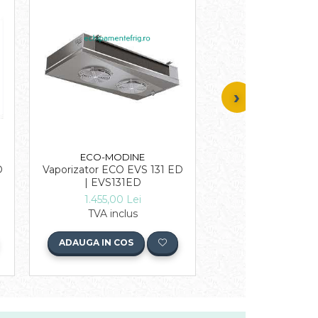
ECO-MODINE
ECO-MODI
D
Vaporizator ECO EVS 131 ED
Vaporizator ECO E
| EVS131ED
2.920,00 L
1.455,00 Lei
TVA inclu
TVA inclus
ADAUGA IN COS
ADAUGA IN COS