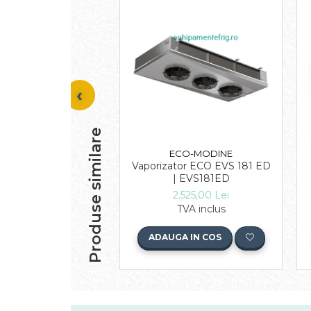
Produse similare
ECO-MODINE
Vaporizator ECO EVS 181 ED
| EVS181ED
2.525,00 Lei
TVA inclus
ADAUGA IN COS