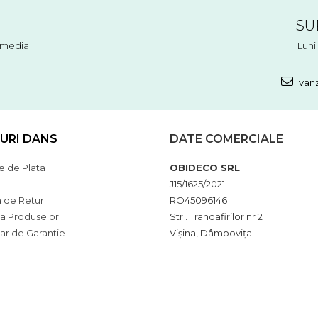
SU
l media
Luni 
vanz
URI DANS
DATE COMERCIALE
 de Plata
OBIDECO SRL
J15/1625/2021
a de Retur
RO45096146
ia Produselor
Str . Trandafirilor nr 2
ar de Garantie
Vișina, Dâmbovița