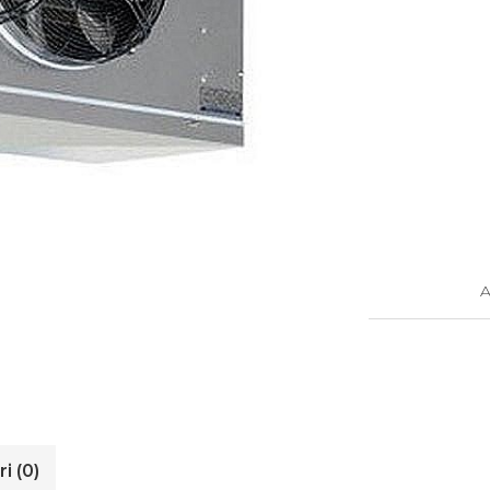
A
ri
(0)