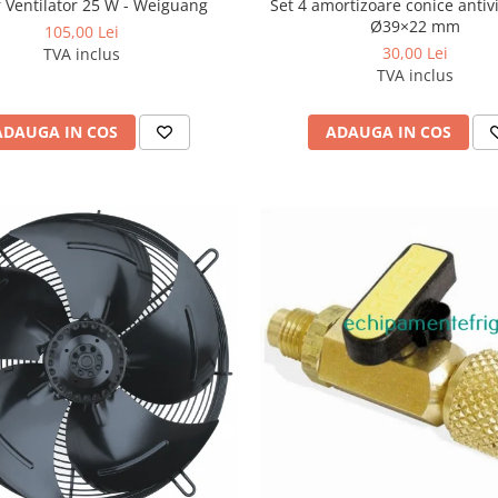
Set 4 amortizoare conice antiv
 Ventilator 25 W - Weiguang
Ø39×22 mm
105,00 Lei
30,00 Lei
TVA inclus
TVA inclus
ADAUGA IN COS
ADAUGA IN COS