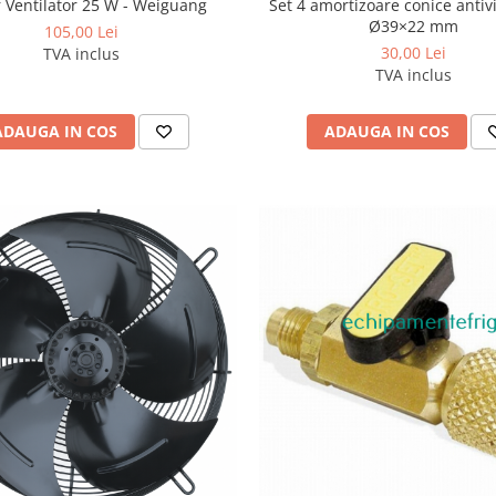
Set 4 amortizoare conice antiv
 Ventilator 25 W - Weiguang
Ø39×22 mm
105,00 Lei
30,00 Lei
TVA inclus
TVA inclus
ADAUGA IN COS
ADAUGA IN COS