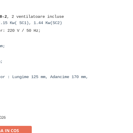
0-2
, 2 ventilatoare incluse
2.15 Kw( SC1), 1.44 Kw(SC2)
or: 220 V / 50 Hz;
mm;
m;
;
tor : Lungime 125 mm, Adancime 170 mm,
026
A IN COS