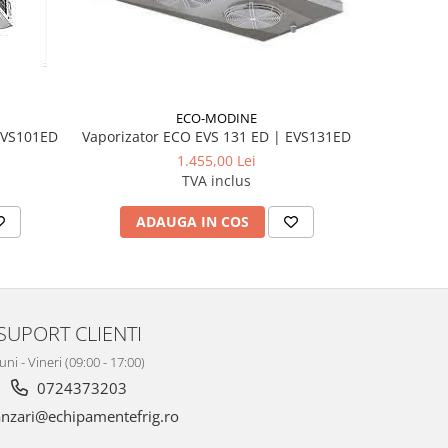
ECO-MODINE
EVS101ED
Vaporizator ECO EVS 131 ED | EVS131ED
Vapo
1.455,00 Lei
TVA inclus
ADAUGA IN COS
AD
SUPORT CLIENTI
uni - Vineri (09:00 - 17:00)
0724373203
nzari@echipamentefrig.ro