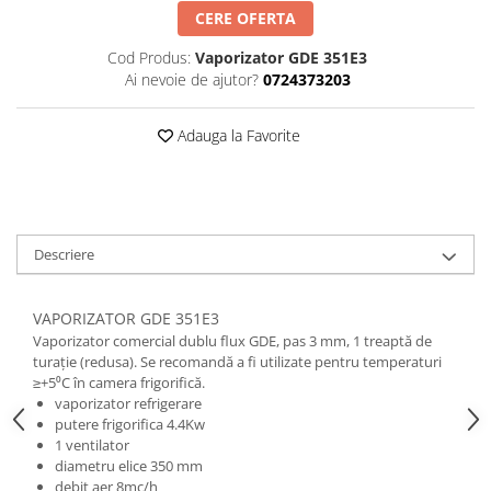
CERE OFERTA
Cod Produs:
Vaporizator GDE 351E3
Ai nevoie de ajutor?
0724373203
Adauga la Favorite
Descriere
VAPORIZATOR GDE 351E3
Vaporizator comercial dublu flux GDE, pas 3 mm, 1 treaptă de
turație (redusa). Se recomandă a fi utilizate pentru temperaturi
≥+5⁰C în camera frigorifică.
vaporizator refrigerare
putere frigorifica 4.4Kw
1 ventilator
diametru elice 350 mm
debit aer 8mc/h