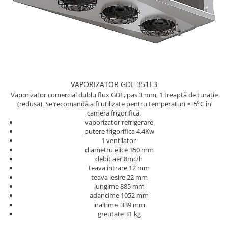
REZISTENTE DIGIVRARE
VAPORIZATOARE LU-VE
Compresoare Cubigel R134a
Compresoare Cubigel R404a
REZISTENTE SILICONICE
Compresoare Jiaxipera
Uleiuri
Ventilatoare
Ventilatoare EbmPapst
Ventilatoare WEIGUANG
VAPORIZATOR GDE 351E3
Ventilatoare turbina
Vaporizator comercial dublu flux GDE, pas 3 mm, 1 treaptă de turație
VENTILATOARE AXIALE
(redusa). Se recomandă a fi utilizate pentru temperaturi ≥+5⁰C în
camera frigorifică.
vaporizator refrigerare
putere frigorifica 4.4Kw
1 ventilator
diametru elice 350 mm
debit aer 8mc/h
teava intrare 12 mm
teava iesire 22 mm
lungime 885 mm
adancime 1052 mm
inaltime 339 mm
greutate 31 kg