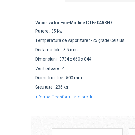
Vaporizator Eco-Modine CTE504A8ED
Putere : 35 Kw
Temperatura de vaporizare : -25 grade Celsius
Distanta tole : 8.5 mm
Dimensiuni : 3734 x 660 x 844
CONTACTEAZĂ-
AT
CONSUMABILE
BLOG
NE
Ventilatoare : 4
Diametru elice : 500 mm
Greutate : 236 kg
Informatii conformitate produs