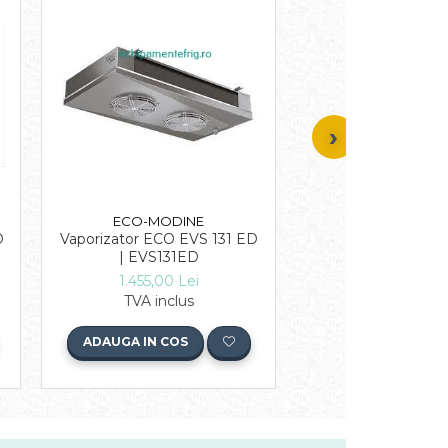
ECO-MODINE
ECO-MODI
D
Vaporizator ECO EVS 131 ED
Vaporizator ECO E
| EVS131ED
2.920,00 L
1.455,00 Lei
TVA inclu
TVA inclus
ADAUGA IN COS
ADAUGA IN COS