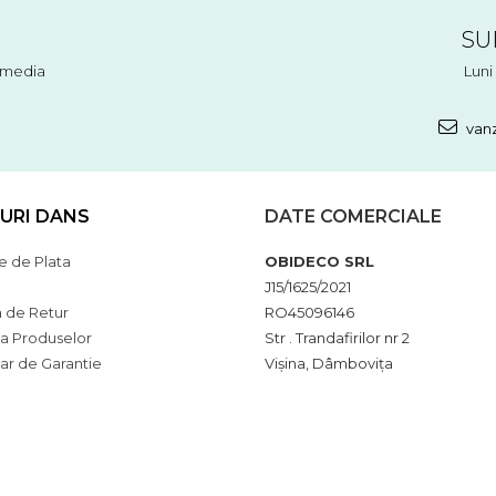
SU
l media
Luni 
vanz
URI DANS
DATE COMERCIALE
 de Plata
OBIDECO SRL
J15/1625/2021
a de Retur
RO45096146
ia Produselor
Str . Trandafirilor nr 2
ar de Garantie
Vișina, Dâmbovița