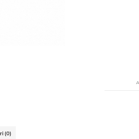
A
ri
(0)