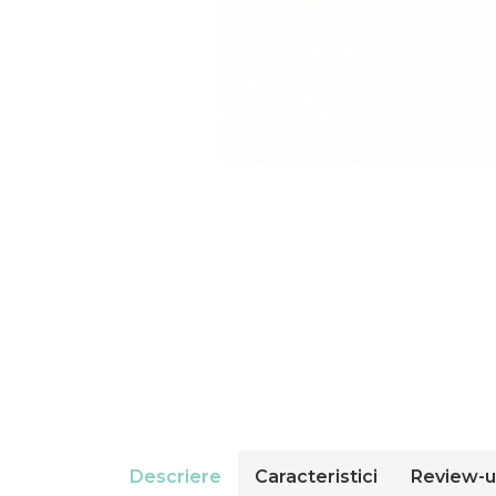
Compresoare Cubigel R404a
REZISTENTE SILICONICE
Compresoare Jiaxipera
Uleiuri
Ventilatoare
Ventilatoare EbmPapst
Ventilatoare WEIGUANG
Ventilatoare turbina
VENTILATOARE AXIALE
Descriere
Caracteristici
Review-u