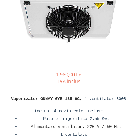
REZISTENTE DIGIVRARE
VAPORIZATOARE LU-VE
Compresoare Cubigel R134a
Compresoare Cubigel R404a
REZISTENTE SILICONICE
Compresoare Jiaxipera
Uleiuri
Ventilatoare
Ventilatoare EbmPapst
Ventilatoare WEIGUANG
Ventilatoare turbina
VENTILATOARE AXIALE
1.980,00 Lei
TVA inclus
Vaporizator GUNAY GYE 135-6C
,
1 ventilator 300B
inclus, 4 rezistente incluse
Putere frigorifica 2.55 Kw;
Alimentare ventilator: 220 V / 50 Hz;
1 ventilator;