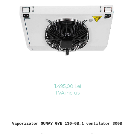
Compresoare Cubigel R404a
REZISTENTE SILICONICE
Compresoare Jiaxipera
Uleiuri
Ventilatoare
Ventilatoare EbmPapst
Ventilatoare WEIGUANG
Ventilatoare turbina
VENTILATOARE AXIALE
1.495,00 Lei
TVA inclus
Vaporizator GUNAY
GYE 130-6B,
1 ventilator 300B