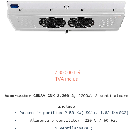
REZISTENTE DIGIVRARE
VAPORIZATOARE LU-VE
Compresoare Cubigel R134a
Compresoare Cubigel R404a
REZISTENTE SILICONICE
Compresoare Jiaxipera
Uleiuri
Ventilatoare
Ventilatoare EbmPapst
Ventilatoare WEIGUANG
Ventilatoare turbina
VENTILATOARE AXIALE
2.300,00 Lei
TVA inclus
Vaporizator GUNAY GNK 2.200-2
, 2200W, 2 ventilatoare
incluse
Putere frigorifica 2.58 Kw( SC1), 1.62 Kw(SC2)
Alimentare ventilator: 220 V / 50 Hz;
2 ventilatoare ;