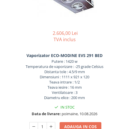
REZISTENTE DIGIVRARE
VAPORIZATOARE LU-VE
Compresoare Cubigel R134a
Compresoare Cubigel R404a
REZISTENTE SILICONICE
Compresoare Jiaxipera
Uleiuri
Ventilatoare
2.606,00 Lei
Ventilatoare EbmPapst
TVA inclus
Ventilatoare WEIGUANG
Ventilatoare turbina
Vaporizator ECO-MODINE EVS 291 BED
VENTILATOARE AXIALE
Putere : 1420 w
Temperatura de vaporizare : -25 grade Celsius
Distanta tole : 4.5/9 mm
Dimensiuni : 1111 x 921 x 120
Teava intrare : 1/2
Teava iesire : 16 mm
Ventilatoare : 3
Diametru elice : 200 mm
IN STOC
Data de livrare:
poimaine, 10.08.2026
ADAUGA IN COS